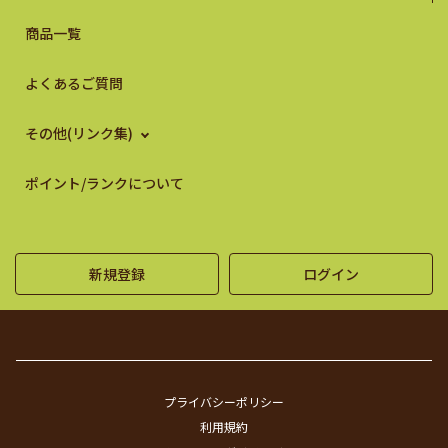
商品一覧
よくあるご質問
その他(リンク集)
ポイント/ランクについて
新規登録
ログイン
プライバシーポリシー
利用規約