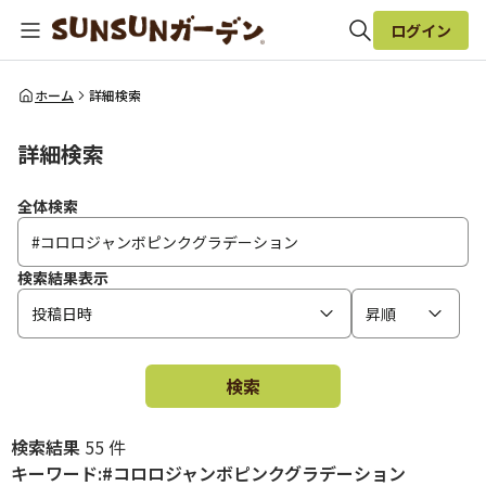
ログイン
全体検索
ホーム
詳細検索
詳細検索
検索
全体検索
検索結果表示
投稿日時
昇順
検索
検索結果
55 件
キーワード:#コロロジャンボピンクグラデーション