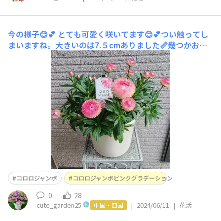
今の様子😊💕
とても可愛く咲いてます😊💕つい触ってし
まいますね。大きいのは7.５cmありました📏幾つかお部
屋に飾ってます🤗
コロロジャンボ
コロロジャンボピンクグラデーション
0
28
cute_garden25
|
2024/06/11
|
花活
中国・四国