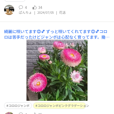
4
34
ぱんちょ
|
2024/07/05
|
花活
綺麗に咲いてます😊💕
ずっと咲いてくれてます😊💕コロ
ロは苦手だったけどジャンボは心配なく育ってます。幾つ
かドライフラワーとしてお部屋に飾ってます。色んな花姿
がみれていいですね🤗
コロロジャンボ
コロロジャンボピンクグラデーション