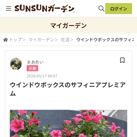
ログイン
全体検索
マイガーデン
トップ
＞
マイガーデン
＞
花活
＞
ウインドウボックスのサフィニ
検索
まあめい
近畿
2026/05/17 06:07
ウインドウボックスのサフィニアプレミア
ム