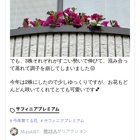
でも、3株それぞれがすごい勢いで伸びて、混み合っ
て蒸れて調子を崩してしまいました😖
今年は2株にしたので少しゆっくりですが、お花もど
んどん咲いてくれてとても可愛いです💕
サフィニアプレミアム
今年育てる花
サフィニアプレミアム
、
他25人
がリアクション
Mizuki87