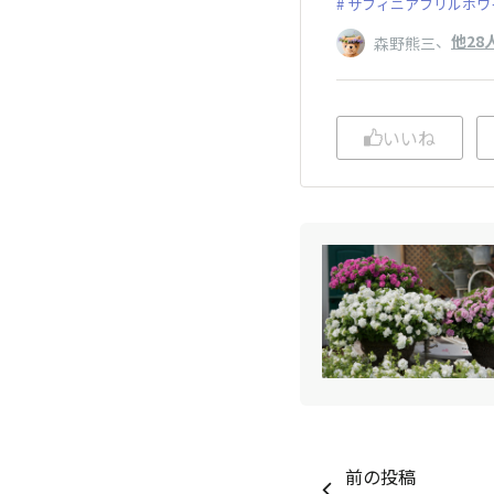
サフィニアフリルホワ
、
他28
森野熊三
いいね
前の投稿