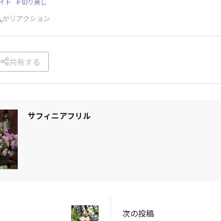
イト
切り戻し
人
がリアクション
共有する
サフィニアフリル
次の投稿