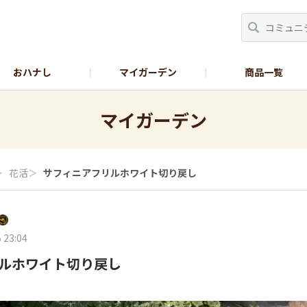
おハナし
マイガーデン
商品一覧
Instagram_花
Instagram_本気野菜
GreenSnap
マイガーデン
＞
花活
＞
サフィニアフリルホワイト切り戻し
 23:04
ルホワイト切り戻し