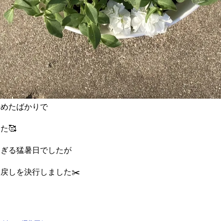
始めたばかりで
た🥰
すぎる猛暑日でしたが
戻しを決行しました✂️