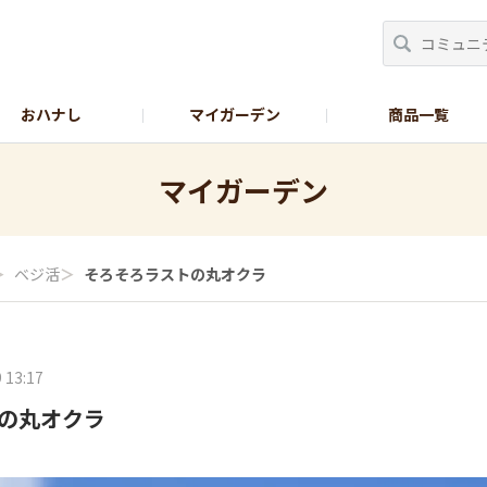
おハナし
マイガーデン
商品一覧
Instagram_花
Instagram_本気野菜
GreenSnap
マイガーデン
＞
ベジ活
＞
そろそろラストの丸オクラ
 13:17
の丸オクラ