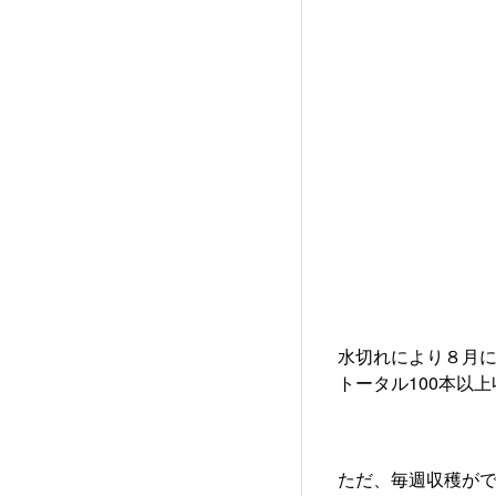
水切れにより８月に
トータル100本以
ただ、毎週収穫がで