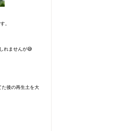
です。
しれませんが😅
てた後の再生土を大