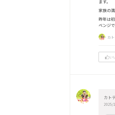
ます。
家族の満
昨年は初
ベンジで
カト
い
カト
2025/1