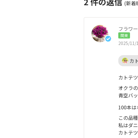
2
件の返信
(新着
フラワー
関東
2025/11/1
カ
カトテツ
オクラの
青空バッ
100本
この品種
私はダニ
カトテツ