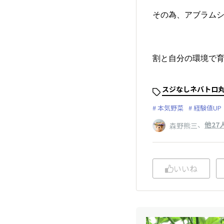
その為、アブラムシ
割と自分の環境で
スジなしネバトロ
本気野菜
経験値UP
、
他27
森野熊三
いいね