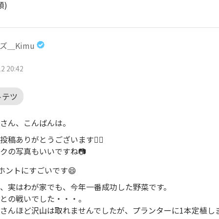
順)
ズ＿Kimu
2 20:42
トテツ
さん、こんばんは。
投稿ありがとうございます🙇‍♂️
クの写真もいいですね📷
はホントにすごいです😄
、実はわが家でも、今年一番成功した野菜です。
との戦いでした・・・。
さんほど沢山は取れませんでしたが、プランターに1本定植し