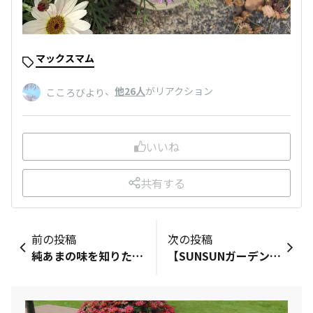
マックスマム
、
他26人
がリアクション
こころびより
いいね
共有する
前の投稿
次の投稿
純あまの味を知りたいなと思い、久しぶりにとあるスーパーに行きました。​なんと大容量が出ており、しかも値段は少量のと同じなだったので、大容量の方を買いました。​今夜、食べてみます。​楽しみです😋🍴💕​
【SUNSUNガーデン検定参加者の方にポイントを付与いたしました🎁】この度は3周年のSUNSUNガーデン検定にご参加いただいた皆さま、ありがとうございました😊​SUNSUNガーデン検定参加賞の100ptにつきまして、4/20(月)に参加者皆さまを対象に付与させていただいております🎁ご連絡が遅くなってしまい、大変申し訳ございません🙇ご自身のマイページの「ポイント獲得履歴」より、『SUNSUNガーデン検定参加賞』という名称でのポイントを付与しておりますので、ご確認くださいませ。