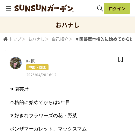
ログイン
全体検索
おハナし
トップ
＞
おハナし
＞
自己紹介
＞
🔽園芸歴本格的に始めてからは3年
検索
味穂
中国・四国
2026/04/28 16:12
🔽園芸歴
本格的に始めてからは3年目
🔽好きなフラワーズの花・野菜
ボンザマーガレット、マックスマム