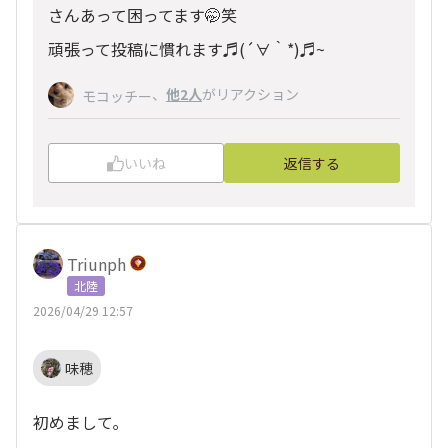
さんあって困ってます🤭笑
頑張って投稿に慣れます♬(´∀｀*)♬~
、
他2人
がリアクション
モコッチー
いいね
返信する
Triunph
北陸
2026/04/29 12:57
味穂
初めまして｡