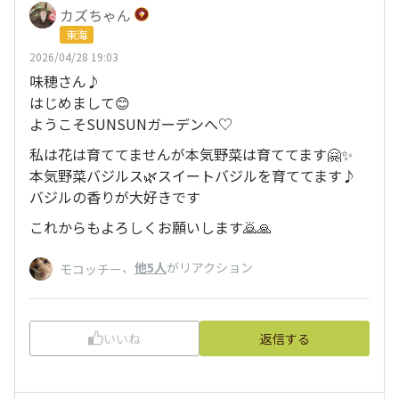
カズちゃん
東海
2026/04/28 19:03
味穂さん♪
はじめまして😊
ようこそSUNSUNガーデンへ♡
私は花は育ててませんが本気野菜は育ててます🤗✨
本気野菜バジルス🌿‬スイートバジルを育ててます♪
バジルの香りが大好きです
これからもよろしくお願いします🙇🙏
、
他5人
がリアクション
モコッチー
いいね
返信する