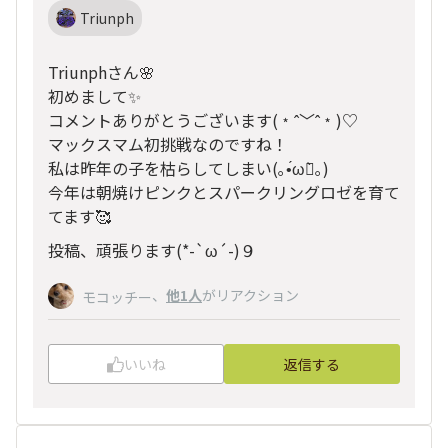
Triunph
Triunphさん🌸
初めまして✨
コメントありがとうございます(﹡ˆ﹀ˆ﹡)♡
マックスマム初挑戦なのですね！
私は昨年の子を枯らしてしまい(｡•́ωก̀｡)
今年は朝焼けピンクとスパークリングロゼを育て
てます🥰
投稿、頑張ります(*-`ω´-)９
、
他1人
がリアクション
モコッチー
いいね
返信する