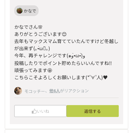
かなで
かなでさん🌸
ありがとうございます😊
去年もマックスマム育てていたんですけど冬越し
が出来ず(｡•́ωก̀｡)
今年、再チャレンジです(๑و•̀ω•́)و
投稿したりでポイント貯めたらいいんですね‼️
頑張ってみます🤩
こちらこそよろしくお願いします(*'∀'人)♥︎
、
他6人
がリアクション
モコッチー
いいね
返信する