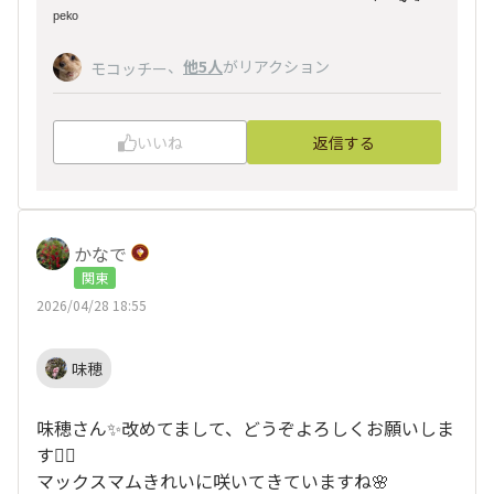
ᵖᵉᵏᵒ
、
他5人
がリアクション
モコッチー
いいね
返信する
かなで
関東
2026/04/28 18:55
味穂
味穂さん✨改めてまして、どうぞよろしくお願いしま
す🙇‍♀️
マックスマムきれいに咲いてきていますね🌸