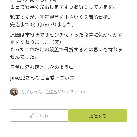
１日でも早く完治しますようお祈りしています。
私事ですが、昨年足首を小さいく２箇所骨折。
完治まで3ヶ月かかりました。
原因は市役所で３センチ位下った段差に気が付かず
足をぐねりました（笑）
たったこれだけの段差で骨折するとは思いも寄りま
せんでした。
日常に潜む落とし穴のよう💦
juve12さんもご自愛下さい😊
、
他7人
がリアクション
カズちゃん
いいね
返信する