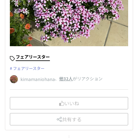
フェアリースター
フェアリースター
、
他32人
がリアクション
kimamaniohana
いいね
共有する