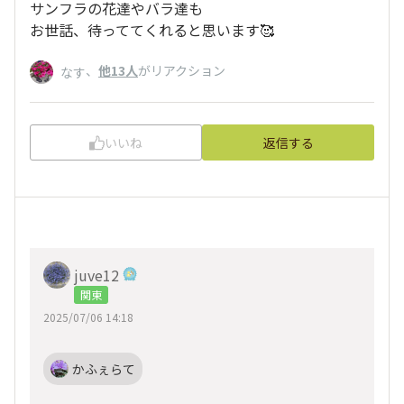
サンフラの花達やバラ達も
お世話、待っててくれると思います🥰
、
他13人
がリアクション
なす
いいね
返信する
juve12
関東
2025/07/06 14:18
かふぇらて