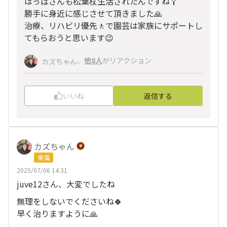
はっぱさんも松葉杖生活されたんですね🩼
勝手に身近に感じさせて頂きました🙏
治療、リハビリ優先🚶で園芸は家族にサポートし
てもらおうと思います😉
、
他8人
がリアクション
カズちゃん
いいね
返信する
カズちゃん
東海
2025/07/06 14:31
juve12さん、大変でしたね
無理をしないでくださいね🍀
早く治りますように🙏