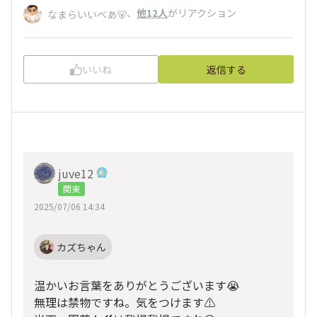
、
他12人
がリアクション
なまらいいべあ🐻
いいね
返信する
juve12
関東
2025/07/06 14:34
カズちゃん
温かいお言葉をありがとうございます😭
無理は禁物ですね。気をつけます⚠️