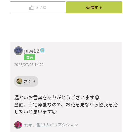
いいね
返信する
juve12
関東
2025/07/06 14:20
さくら
温かいお言葉をありがとうございます😭
当面、自宅療養なので、お花を見ながら怪我を治
したいと思います😉
、
他12人
がリアクション
なす