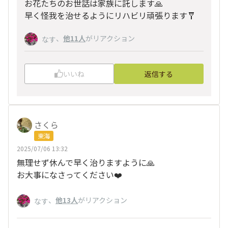
お花たちのお世話は家族に託します🙏
早く怪我を治せるようにリハビリ頑張ります🩼
、
他11人
がリアクション
なす
いいね
返信する
さくら
東海
2025/07/06 13:32
無理せず休んで早く治りますように🙏
お大事になさってください❤️
、
他13人
がリアクション
なす