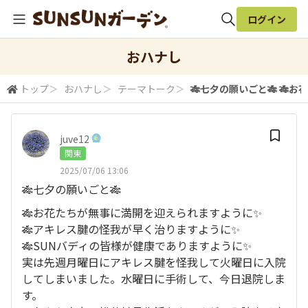
ログイン
全体検索
おハナし
トップ
＞
おハナし
＞
テーマトーク
＞
🎋七夕の願いごと🎋 🎋お
検索
juve12
関東
2025/07/06 13:06
🎋七夕の願いごと🎋
🎋お花たちが無事に満開を迎えられますように✨
🎋アキレス腱の怪我が早く治りますように✨
🎋SUNバディの皆様が健康でありますように✨
実は先週月曜日にアキレス腱を怪我して火曜日に入院
してしまいました。水曜日に手術して、今日退院しま
す。