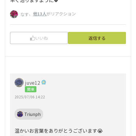
早く治りますように🍀
、
他13人
がリアクション
なす
いいね
返信する
juve12
関東
2025/07/06 14:22
Triunph
温かいお言葉をありがとうございます😭