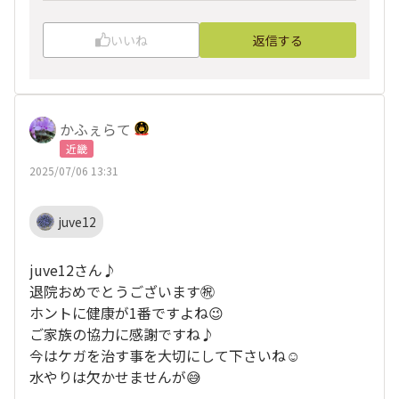
いいね
返信する
かふぇらて
近畿
2025/07/06 13:31
juve12
juve12さん♪
退院おめでとうございます㊗️
ホントに健康が1番ですよね😉
ご家族の協力に感謝ですね♪
今はケガを治す事を大切にして下さいね☺️
水やりは欠かせませんが😅