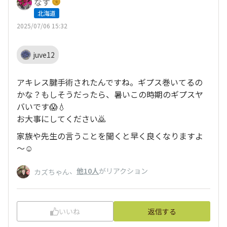
なす
北海道
2025/07/06 15:32
juve12
アキレス腱手術されたんですね。ギプス巻いてるの
かな？もしそうだったら、暑いこの時期のギプスヤ
バいです😱💧
お大事にしてください🙇
家族や先生の言うことを聞くと早く良くなりますよ
～☺️
、
他10人
がリアクション
カズちゃん
いいね
返信する