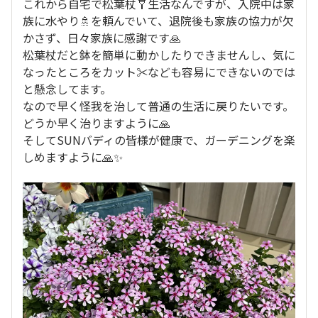
これから自宅で松葉杖🩼生活なんですが、入院中は家
族に水やり🚿を頼んでいて、退院後も家族の協力が欠
かさず、日々家族に感謝です🙏
松葉杖だと鉢を簡単に動かしたりできませんし、気に
なったところをカット✂️なども容易にできないのでは
と懸念してます。
なので早く怪我を治して普通の生活に戻りたいです。
どうか早く治りますように🙏
そしてSUNバディの皆様が健康で、ガーデニングを楽
しめますように🙏✨