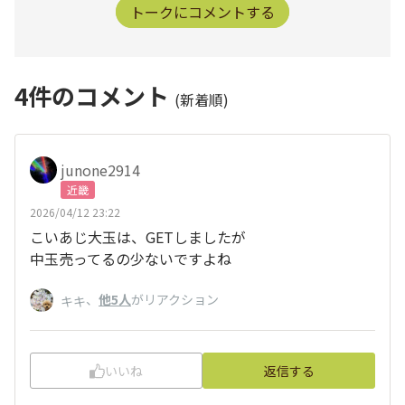
トークにコメントする
4
件のコメント
(新着順)
junone2914
近畿
2026/04/12 23:22
こいあじ大玉は、GETしましたが
中玉売ってるの少ないですよね
、
他5人
がリアクション
キキ
いいね
返信する