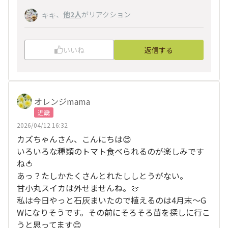
、
他2人
がリアクション
キキ
いいね
返信する
オレンジmama
近畿
2026/04/12 16:32
カズちゃんさん、こんにちは😊
いろいろな種類のトマト食べられるのが楽しみです
ね🍅
あっ？たしかたくさんとれたししとうがない。
甘小丸スイカは外せませんね。🍈
私は今日やっと石灰まいたので植えるのは4月末〜G
Wになりそうです。その前にそろそろ苗を探しに行こ
うと思ってます😊