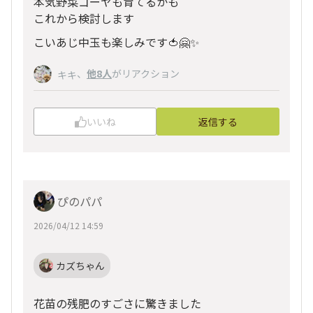
本気野菜ゴーヤも育てるかも
これから検討します
こいあじ中玉も楽しみです🍅🤗✨
、
他8人
がリアクション
キキ
いいね
返信する
ぴのパパ
2026/04/12 14:59
カズちゃん
花苗の残肥のすごさに驚きました