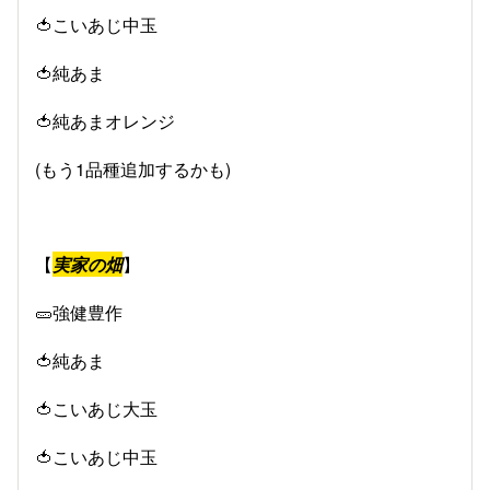
🍅こいあじ中玉
🍅純あま
🍅純あまオレンジ
(もう1品種追加するかも)
【
実家の畑
】
🥒強健豊作
🍅純あま
🍅こいあじ大玉
🍅こいあじ中玉