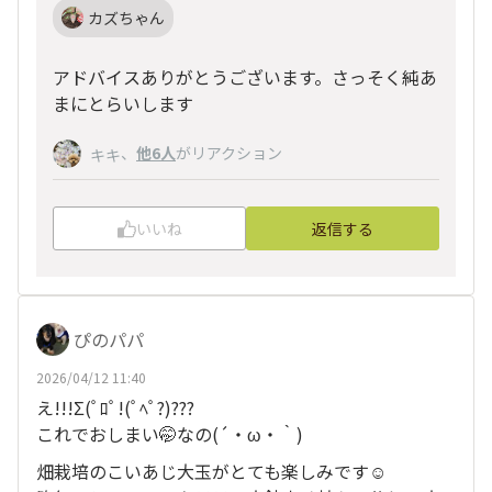
カズちゃん
アドバイスありがとうございます。さっそく純あ
まにとらいします
、
他6人
がリアクション
キキ
いいね
返信する
ぴのパパ
2026/04/12 11:40
え!!!Σ(ﾟﾛﾟ!(ﾟﾍﾟ?)???
これでおしまい🤭なの(´・ω・｀)
畑栽培のこいあじ大玉がとても楽しみです☺️