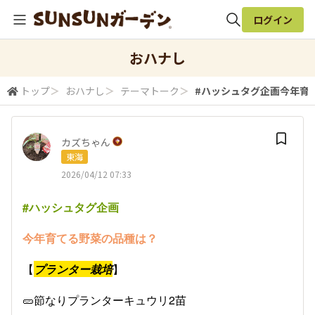
ログイン
全体検索
おハナし
トップ
＞
おハナし
＞
テーマトーク
＞
#ハッシュタグ企画今年育て
検索
カズちゃん
東海
2026/04/12 07:33
#ハッシュタグ企画
今年育てる野菜の品種は？
【
​プランター栽培
】
🥒節なりプランターキュウリ2苗