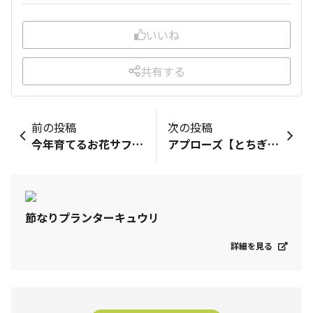
いいね
共有する
前の投稿
次の投稿
今年育てるお花サフィニアアート全9品種ももいろハート小梅ちゃんいちごシェイクあずきフラッペブルーモーメントるりいろ風ぐるまとらネココーラルチークさくらこサフィニアプレミアムブルーホワイトサフィニアプチあずきもこもこボンザマーガレットレモンイエロー3株（サンフラさんからの代品）ピンクレモネード（リベンジ）アズーロコンパクトウルトラマリンブルーウィズアイスノーホワイトスノーこれからお迎え予定の本気野菜純あまミニトマトもう一つこいあじ中玉美味豊作中玉強健豊作甘小玉（リベンジ）たくさん中長ナス若穫りグリーンホルン又はライムホルンお花は今日植付け予定です🎶
​アプローズ​【とちぎ花センター】で昨日から5/6まで青いバラの自然交配に成功した小林森治さんの企画展が開催されているらしくそのつながりで、SUNTORY FLOWERSのアプローズの展示があるそうですとちぎ花センター、ずっと行ってみたくて今なら【ヒスイカズラ ごり推し展】もやってるみたいです。こりゃ激アツだ〜
節なりプランターキュウリ
詳細を見る