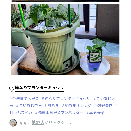
節なりプランターキュウリ
今年育てる野菜
節なりプランターキュウリ
こいあじ大
玉
こいあじ中玉
純あま
純あまオレンジ
強健豊作
甘小丸スイカ
先輩本気野菜アンバサダー
本気野菜
、
他27人
がリアクション
キキ