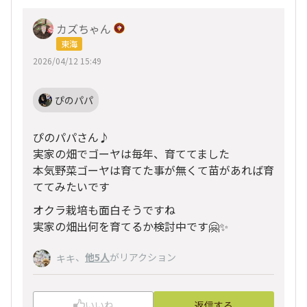
カズちゃん
東海
2026/04/12 15:49
ぴのパパ
ぴのパパさん♪
実家の畑でゴーヤは毎年、育ててました
本気野菜ゴーヤは育てた事が無くて苗があれば育
ててみたいです
オクラ栽培も面白そうですね
実家の畑出何を育てるか検討中です🤗✨
、
他5人
がリアクション
キキ
いいね
返信する