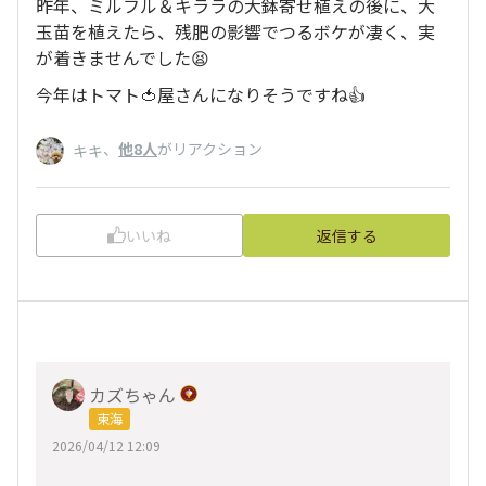
昨年、ミルフル＆キララの大鉢寄せ植えの後に、大
玉苗を植えたら、残肥の影響でつるボケが凄く、実
が着きませんでした😫
今年はトマト🍅屋さんになりそうですね👍
、
他8人
がリアクション
キキ
いいね
返信する
カズちゃん
東海
2026/04/12 12:09