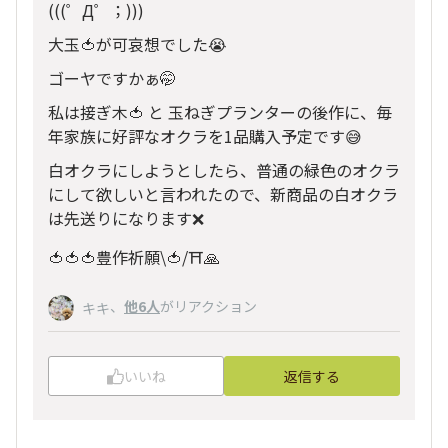
(((゜Д゜；)))
大玉🍅が可哀想でした😭
ゴーヤですかぁ🤭
私は接ぎ木🍅 と 玉ねぎプランターの後作に、毎
年家族に好評なオクラを1品購入予定です😅
白オクラにしようとしたら、普通の緑色のオクラ
にして欲しいと言われたので、新商品の白オクラ
は先送りになります❌
🍅🍅🍅豊作祈願\🍅/⛩️🙏
、
他6人
がリアクション
キキ
いいね
返信する