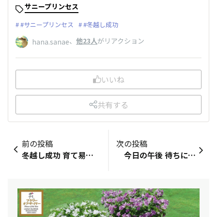
サニープリンセス
#サニープリンセス
#冬越し成功
、
他23人
がリアクション
hana.sanae
いいね
共有する
前の投稿
次の投稿
冬越し成功 育て易い品種だと思います
今日の午後 待ちに待ったサントリーフラワーの アンバサダー苗が届きました🚚📦 午前中に花友さんから 花苗が届いたよと メール✉️を貰い 我が家もかなと…🤔💭 待てど暮らせど なかなか来ない💦 もしかして 先日のアンバサダーさんへの 花苗アンケート回答が 届いていなかったのかなとか‼️ 色々と考えてしまう( ´ • ·̫ • ` )🌀💭💭 午後は予定があるので お出かけ🚗💨 帰宅すると クロネコヤマト宅急便が 来ている〜🚚 車の中から 大声で"私 居ま〜す‼️" と叫んでしまった😅💦💦 初めてのサントリーフラワーの アンバサダー苗が 無事に我が家にも届いた〜☘ ̖́-☘ ̖́-✨️✨ すると なななんと‼️ 花友さんからも 花苗が届きました🚚📦 も〜一日に ふたつも届くって 私は1年分の運を使ってしまった感じです❣❣ あ〜嬉しい〜😁💕✌️☺️💓