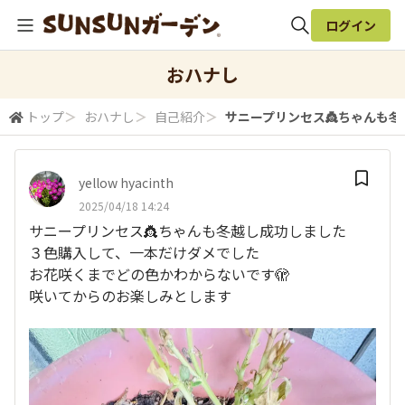
ログイン
全体検索
おハナし
トップ
＞
おハナし
＞
自己紹介
＞
サニープリンセス👸ちゃんも冬越
検索
yellow hyacinth
2025/04/18 14:24
サニープリンセス👸ちゃんも冬越し成功しました
３色購入して、一本だけダメでした
お花咲くまでどの色かわからないです🫣
咲いてからのお楽しみとします