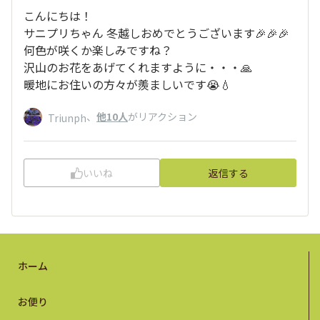
こんにちは！
サニプリちゃん 冬越しおめでとうございます🎉🎉🎉
何色が咲くか楽しみですね？
沢山のお花をあげてくれますように・・・🙏
暖地にお住いの方々が羨ましいです😭💧
、
他10人
がリアクション
Triunph
いいね
返信する
ホーム
お便り