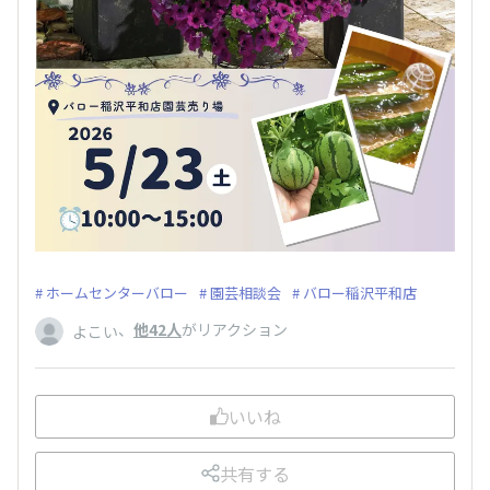
ホームセンターバロー
園芸相談会
バロー稲沢平和店
、
他42人
がリアクション
よこい
いいね
共有する