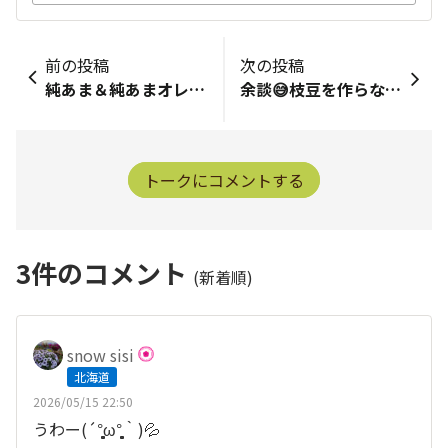
前の投稿
次の投稿
​純あま＆純あまオレンジ第一回目の追肥しました4月7日苗購入→4月21日定植1段目の実が大きくなってます肥料の状態は成長点を見て判断してます今回ほぼ平行➡️OK上を向いてる➡️肥料不足内向きに曲がる➡️肥料過多これまで肥料過多となり内向きに葉っぱが曲がるのを幾度も経験してます肥料やり過ぎには注意したいです⚠️いつ追肥したか分かるようにフラワータグに記載してます今回、有機入り6-9-6肥料10ｇ追肥しました次回の追肥は3段目･5段目の実がふくらむ頃を目安に
余談😅枝豆を作らなくても、美味しい枝豆の産地なんだよね🤭だから、もっと美味しい枝豆を作らないとね👍人参、枝豆、小松菜が有名～～✌️
トークにコメントする
3
件のコメント
(新着順)
snow sisi
北海道
2026/05/15 22:50
うわー(´°̥̥̥̥̥̥̥̥ω°̥̥̥̥̥̥̥̥｀)💦