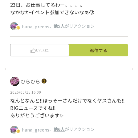
23日、お仕事してるわー、、、。
なかなかイベント参加できないなぁ🥲
、
他5人
がリアクション
hana_greens
いいね
返信する
ひらひら
2026/05/15 16:00
なんとなんと‼️ほっそーさんだけでなくヤスさんも‼️
BIGニュースですね‼️
ありがとうございます✨
、
他6人
がリアクション
hana_greens