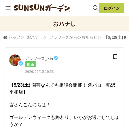
ログイン
全体検索
おハナし
トップ
＞
おハナし
＞
フラワーズからのお知らせ
＞
【5/23(土)
検索
フラワーズ_kei
関東
2026/05/15 10:53
【
5/23(土)
園芸なんでも相談会開催！ @バロー稲沢
平和店】
皆さんこんにちは！
ゴールデンウィークも終わり、いかがお過ごしでしょ
うか？