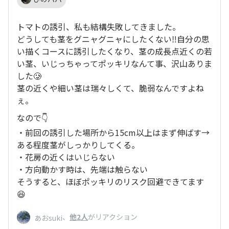
トマトの誘引、私も結構失敗してきました。
どうしても茎をグニャグニャにしたくない‼️自分の思
い描くコースに誘引したくなり、茎の成長点近くの若
い茎、いじっちゃってポッキリなんて事、沢山ありま
した🥲
茎の近くや細い茎は瑞々しくて、脆弱なんですよね
ぇ。
なので👇
・前回の誘引した場所から15cm以上はまず伸ばす→
ある程度茎がしっかりしてくる。
・花房の近くはいじらない
・方向動かす時は、先端は触らない
そうすると、ほぼポッキリのリスク回避できてます
😆
、
他2人
がリアクション
あおsuki