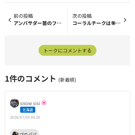
前の投稿
次の投稿
アンバサダー苗のフェアリースターレッドですが植え付け時ピンチしてからしばらくしてお花は咲いてきたのですが極小輪のお花のはずがちょっと大きいよね？君は誰？🤭なーんて様子を見てたのですが他のアンバサダーさんの投稿を見て流石に違うよね？と思いサンフラさんに問い合わせましたところごく稀に大輪のお花が混じることはあるが全体的に大輪のお花が咲くのはレアなケースだとのこと✨レアなお花は大好きなわたし😍😍😍💕✨でも本来のフェアリースターレッドも育てたいよね😆ということで早速手配してくださり昨日本来のフェアリースターレッドが届きました🌱🌱まだタグも付いていないフェアリースターレッドしかも２つも‥ひとつはそのまま、もうひとつはピンチして植え付けたいと思います🪴🪴✨サンフラ様、担当者様、迅速な対応ありがとうございました🙏💕どちらも大切に育てさせてもらいます🫶✨写真はレアなフェアリースターレッドと昨日送って頂いたフェアリースターレッドです🌸✨どちらも可愛いです😍💕
コーラルチークは🎯🎉だね😁たまには花苗の投稿もね🤭結構☔☔☔日和が多く、株元が傷んでる苗が増えてるので、今日は軽く✂️⸒⸒を入れてみました。その中で、３５cmハンギングバスケットのコーラルチークだけは、モリモリ💪になってるんだよଘ(੭♡⸝⸝⸝ᵒ̴̶̷̥́ ﹏ᵒ̴̶̷̥́ ⸝⸝)੭
トークにコメントする
1
件のコメント
(新着順)
snow sisi
北海道
2026/07/05 00:20
ぴのパパ