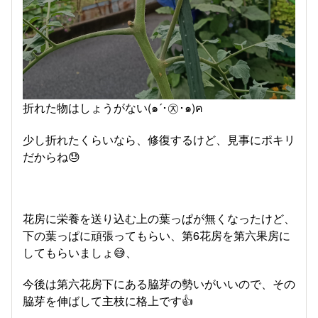
折れた物はしょうがない(๑´･㉨･๑)ฅ
少し折れたくらいなら、修復するけど、見事にポキリ
だからね😓
花房に栄養を送り込む上の葉っぱが無くなったけど、
下の葉っぱに頑張ってもらい、第6花房を第六果房に
してもらいましょ😅、
今後は第六花房下にある脇芽の勢いがいいので、その
脇芽を伸ばして主枝に格上です👍