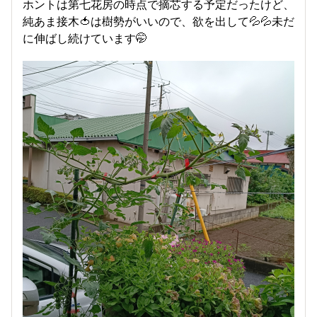
ホントは第七花房の時点で摘芯する予定だったけど、
純あま接木🍅は樹勢がいいので、欲を出して💦💦未だ
に伸ばし続けています🤭