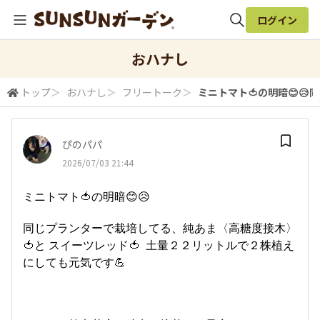
ログイン
全体検索
おハナし
トップ
＞
おハナし
＞
フリートーク
＞
ミニトマト🍅の明暗😊😥
検索
ぴのパパ
2026/07/03 21:44
ミニトマト🍅の明暗😊😥
同じプランターで栽培してる、純あま〈高糖度接木〉
🍅と スイーツレッド🍅 土量２２リットルで２株植え
にしても元気です💪