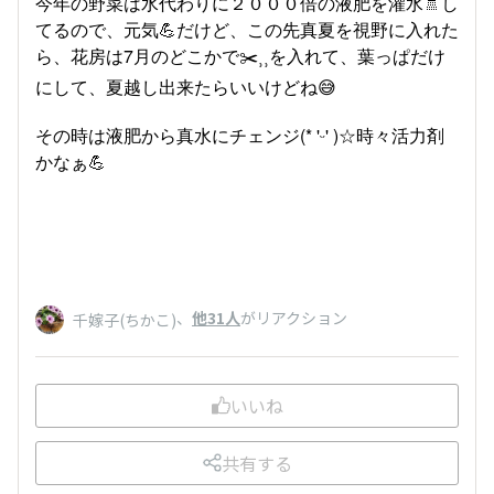
今年の野菜は水代わりに２０００倍の液肥を灌水🚿し
てるので、元気💪だけど、この先真夏を視野に入れた
ら、花房は7月のどこかで✂️⸒⸒を入れて、葉っぱだけ
にして、夏越し出来たらいいけどね😅
その時は液肥から真水にチェンジ(* 'ᵕ' )☆時々活力剤
かなぁ💪
、
他31人
がリアクション
千嫁子(ちかこ)
いいね
共有する