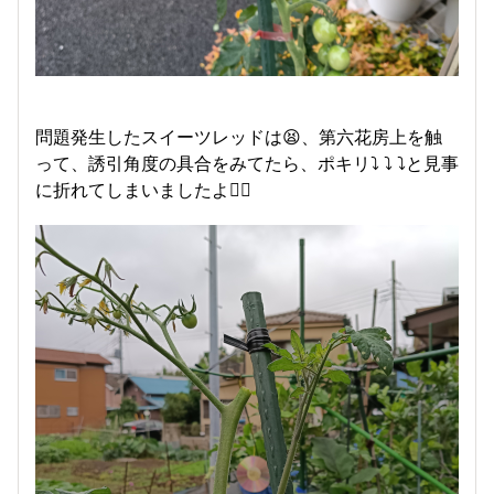
問題発生したスイーツレッドは😫、第六花房上を触
って、誘引角度の具合をみてたら、ポキリ⤵︎ ⤵︎ ⤵︎と見事
に折れてしまいましたよ😵‍💫