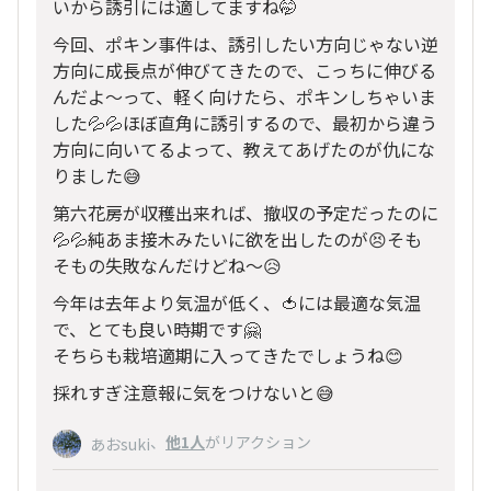
いから誘引には適してますね🤭
今回、ポキン事件は、誘引したい方向じゃない逆
方向に成長点が伸びてきたので、こっちに伸びる
んだよ～って、軽く向けたら、ポキンしちゃいま
した💦💦ほぼ直角に誘引するので、最初から違う
方向に向いてるよって、教えてあげたのが仇にな
りました😅
第六花房が収穫出来れば、撤収の予定だったのに
💦💦純あま接木みたいに欲を出したのが😣そも
そもの失敗なんだけどね～😥
今年は去年より気温が低く、🍅には最適な気温
で、とても良い時期です🤗
そちらも栽培適期に入ってきたでしょうね😊
採れすぎ注意報に気をつけないと😅
、
他1人
がリアクション
あおsuki