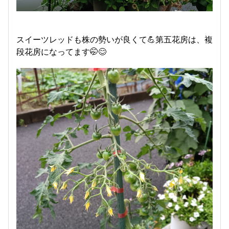
スイーツレッドも株の勢いが良くて💪第五花房は、複
段花房になってます🤭😊