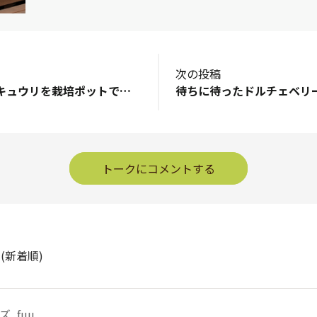
次の投稿
節なりプランターキュウリを栽培ポットで育ててます🥒幾つか実がついてます本気野菜を育てる時にいつも肥料に悩む……🤔ずっと気になってた、下側の葉っぱの色が濃い！窒素過多だと思う、前回1本目を収穫した時に追肥したけど4-8-3肥料を使った窒素を少ないものを選んで基準より少なめ…キュウリが曲がってないので肥料不足･水分不足ではないと思う暫く肥料控え目にして葉っぱの様子を見て次回の追肥など判断しょうと思うミニトマトのようにキュウリも培養土に赤玉土を入れて肥料を薄めて初期は育てた方が良かったかも…🤔💭
トークにコメントする
ト
(新着順)
_fuu