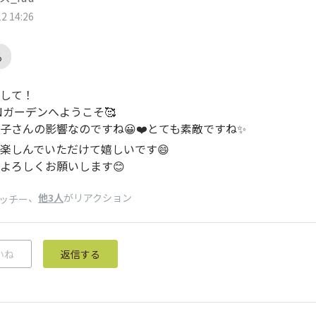
2 14:26
る
して！
UNガーデンへようこそ🥰
子さんの影響なのですね😀❤️とても素敵ですね✨
楽しんでいただけて嬉しいです😄
よろしくお願いします😊
、
他3人
がリアクション
ッチー
いね
返信する