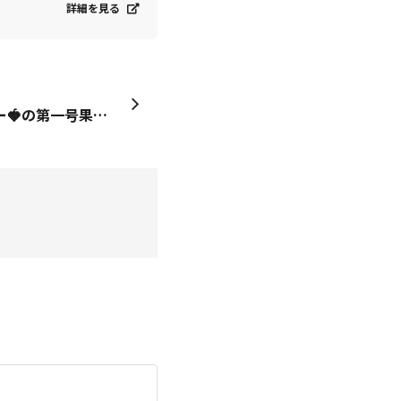
詳細を見る
待ちに待ったドルチェベリー🍓の第一号果を収穫しました🤭２年株のらくなりイチゴ🍓は今シーズンでお疲れ様🙏になるので、来年はドルチェベリー🍓に代替わりしちゃいそうです🤭甘かったよ💯😁