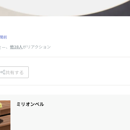
関前
、
他28人
がリアクション
ミー
共有する
ミリオンベル