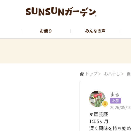
お便り
みんなの声
公式サイト
YouTubeチャンネル
トップ
＞
おハナし
＞
自
まる
北陸
2026/05/10
🔽園芸歴
1年5ヶ月
深く興味を持ち始めた