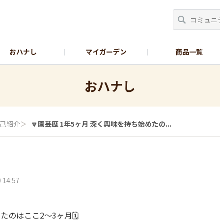
おハナし
マイガーデン
商品一覧
Instagram_花
Instagram_本気野菜
GreenSnap
おハナし
己紹介
＞
🔽園芸歴 1年5ヶ月 深く興味を持ち始めたの...
 14:57
のはここ2〜3ヶ月🗓️