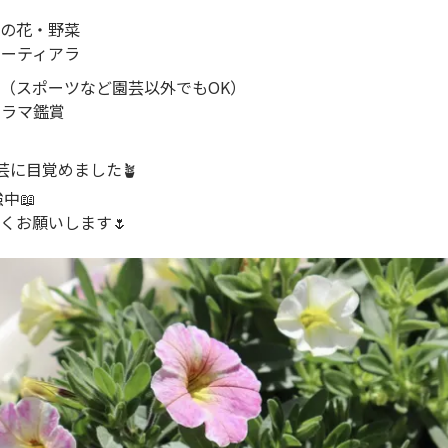
ズの花・野菜
ターティアラ
味（スポーツなど園芸以外でもOK）
ドラマ鑑賞
芸に目覚めました🪴
強中📖
くお願いします🌷