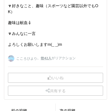
🔽好きなこと、趣味（スポーツなど園芸以外でもO
K）
趣味は献血💉
🔽みんなに一言
よろしくお願いしますm(_ _)m
、
他42人
がリアクション
こころびより
いいね
共有する
前の投稿
次の投稿