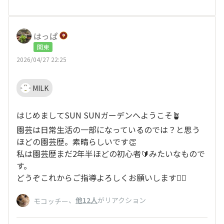
はっぱ
関東
2026/04/27 22:25
MILK
はじめましてSUN SUNガーデンへようこそ🪴
園芸は日常生活の一部になっているのでは？と思う
ほどの園芸歴。素晴らしいです👏
私は園芸歴まだ2年半ほどの初心者🔰みたいなもので
す。
どうぞこれからご指導よろしくお願いします🙇‍♀️
、
他12人
がリアクション
モコッチー