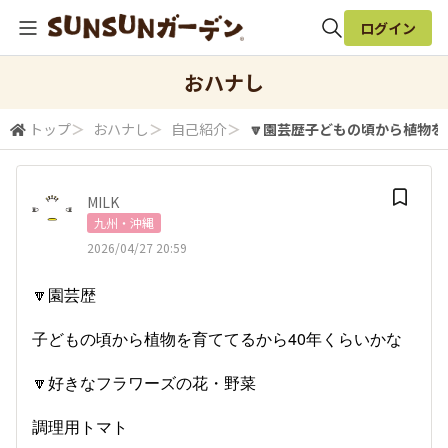
ログイン
全体検索
おハナし
トップ
＞
おハナし
＞
自己紹介
＞
🔽園芸歴子どもの頃から植物を育
検索
MILK
九州・沖縄
2026/04/27 20:59
🔽園芸歴
子どもの頃から植物を育ててるから40年くらいかな
🔽好きなフラワーズの花・野菜
調理用トマト