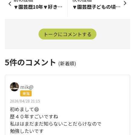
🔽園芸歴10年🔽好きなフラワーズの花・野菜ボンザマーガレット🔽好きなこと、趣味（スポーツなど園芸以外でもOK）ガーデニング・読書・猫🔽みんなに一言初参加です。よろしくお願いします😊画像は、初めてお迎えしたアズーロコンパクトとももいろハートです❤️
🔽園芸歴子どもの頃から母と一緒に何かしら育てていましたが、自分で苗を買って育てるようになってから40年くらいかな？🔽好きなフラワーズの花・野菜ボンザマーガレット、サンビーナスMOCO、星空マム🔽好きなこと、趣味（スポーツなど園芸以外でもOK）ガーデニング、音楽鑑賞､海外ドラマ、英語🔽みんなに一言はじめまして。小さな庭で色んなお花をマイペースに育てています。最近のテーマは宿根草の夏越し、冬越しです。どうぞよろしくお願いします!
トークにコメントする
5
件のコメント
(新着順)
mik@
東海
2026/04/28 21:15
初めまして😄
歴４０年すごいですね
私ははまだまだ知らないことだらけなので
勉強したいです