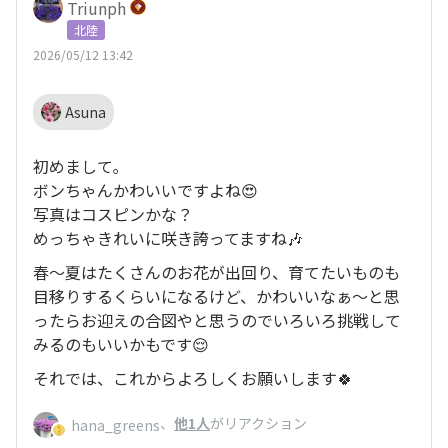
Triunph
北陸
2026/05/12 13:42
Asuna
初めまして｡
ボンちゃんかわいいですよね😍
写真はコスピンかな？
めっちゃきれいに咲き誇ってますね🎶
春〜夏はたくさんのお花が出回り、育てたいものも
目移りするくらいになるけど、かわいいなぁ〜と思
ったらお迎えの合図やと思うのでいろいろ挑戦して
みるのもいいかもです😌
それでは、これからよろしくお願いします🍀
、
他1人
がリアクション
hana_greens