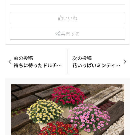
いいね
共有する
前の投稿
次の投稿
待ちに待ったドルチェベリー🍓の第一号果を収穫しました🤭２年株のらくなりイチゴ🍓は今シーズンでお疲れ様🙏になるので、来年はドルチェベリー🍓に代替わりしちゃいそうです🤭甘かったよ💯😁
花いっぱいミンティアさん紫色本当に綺麗。手前に写ってるのは今年の苗だけど、緑色が濃くてビビってる。栄養あげすぎたかな。そして手に入らないと嘆いていたリトルチュチュさんもふたつ✨️子どもの頃から大好きな日々草と一緒にしました。(もうひとつは某メカルドニアゴール〇ダスト)小さいお花が好きです。オオイヌノフグリとかシロツメクサとかレンゲとか大好きです。メネデール混ぜたお水をしっかりあげました！鉢がこれで10個。……もう増やせない。ベランダだもの。ところで、ここってサントリーフラワーズの、お花のことしか書いちゃダメなのかな？？？？初心者🔰は色んなこと知りたいぞ。