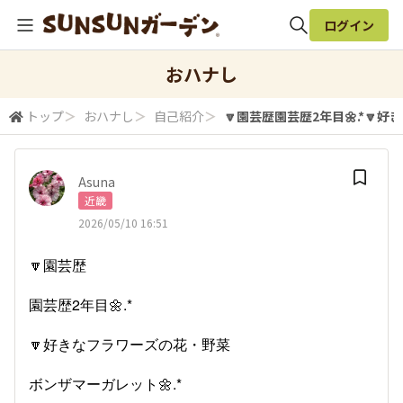
ログイン
全体検索
おハナし
トップ
＞
おハナし
＞
自己紹介
＞
🔽園芸歴園芸歴2年目🌼.*🔽好き
検索
Asuna
近畿
2026/05/10 16:51
🔽園芸歴
園芸歴2年目🌼.*
🔽好きなフラワーズの花・野菜
ボンザマーガレット🌼.*