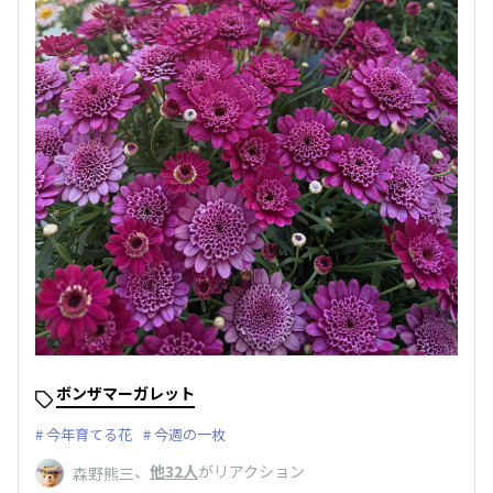
ボンザマーガレット
今年育てる花
今週の一枚
、
他32人
がリアクション
森野熊三