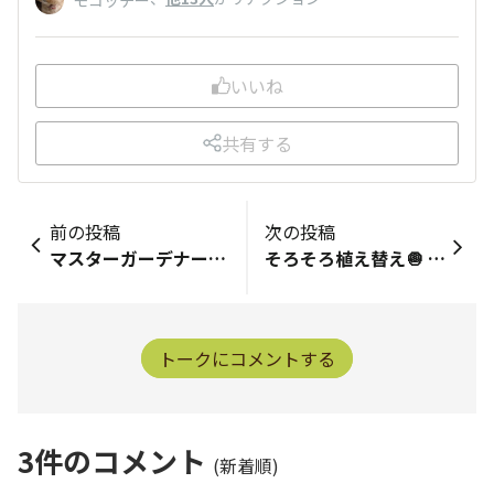
いいね
共有する
前の投稿
次の投稿
マスターガーデナーにやっと昇進！ ピックをいただくまでは...✊✊
そろそろ植え替え🧅 予定の太さ近くになってきたので、仮植えしてた、あまたま🧅の植え替えをしないとね✌️ 今日、予定してたけど、午後から仕事になってしまったので、週末にやりますよ～👍 気になる事はあるけど、どうにかしてみます💦💦
トークにコメントする
3
件のコメント
(新着順)