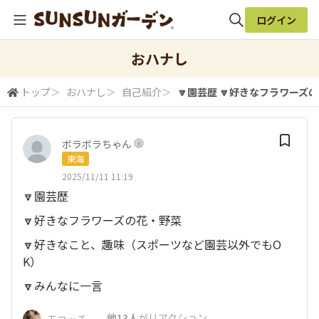
ログイン
全体検索
おハナし
トップ
＞
おハナし
＞
自己紹介
＞
🔽園芸歴 🔽好きなフラワーズの花
検索
ボラボラちゃん
東海
2025/11/11 11:19
🔽園芸歴
🔽好きなフラワーズの花・野菜
🔽好きなこと、趣味（スポーツなど園芸以外でもO
K）
🔽みんなに一言
、
他13人
がリアクション
モコッチー