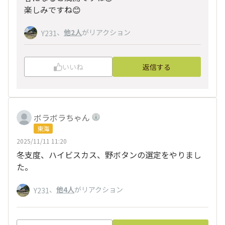
楽しみですね😊
、
他2人
がリアクション
Y231
いいね
返信する
ボラボラちゃん
東海
2025/11/11 11:20
冬支度、ハイビスカス、野ボタンの選定をやりまし
た。
、
他4人
がリアクション
Y231