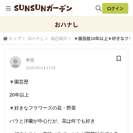
ログイン
全体検索
おハナし
トップ
＞
おハナし
＞
自己紹介
＞
🔽園芸歴20年以上🔽好きなフラ
検索
芋兄
2026/05/14 12:55
🔽園芸歴
20年以上
🔽好きなフラワーズの花・野菜
バラと洋蘭が中心だが、花は何でも好き