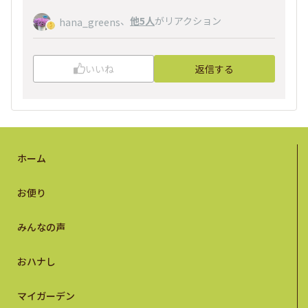
、
他5人
がリアクション
hana_greens
いいね
返信する
ホーム
お便り
みんなの声
おハナし
マイガーデン