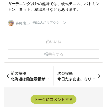
ガーデニング以外の趣味では、硬式テニス、バトミン
トン、ヨット、秘湯巡りなどもあります。
、
他32人
がリアクション
森野熊三
いいね
共有する
前の投稿
次の投稿
北海道は霜注意報が出て、今朝は3℃になっていたので、あわててマルチを敷きました。野菜の苗は無事だったので良かったです。北海道は昼間暖かくてもまだ朝晩は寒いです
今日たまたま、ミリオンベルに、アゲハがとまって蜜を吸ってるところ写真撮れました😊我が家の冬越しした植物ご紹介します😊上の右側からミリオンベル アンティークピーチミリオンベル チェリーピンク下の段 右からすぐ楽ミリオンベル アップル＆バニラサフィニアアート ももいろハート です。あと別の場所ではサフィニアプレミアムのパープルそして元苗は枯らしましたが、挿し穂で育ったサフィニアアートのブルーモーメントなんとか育ってます。それぞれ満開に向かって元気に咲いてほしいな思ってます😊
トークにコメントする