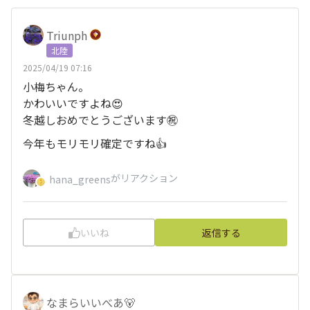
Triunph
北陸
2025/04/19 07:16
小梅ちゃん。
かわいいですよね😍
冬越しおめでとうございます㊗️
今年もモリモリ確定ですね👍
がリアクション
hana_greens
いいね
返信する
なまらいいべあ🐻