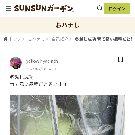
ログイン
全体検索
おハナし
トップ
＞
おハナし
＞
自己紹介
＞
冬越し成功 育て易い品種だと
検索
yellow hyacinth
2025/04/18 14:19
冬越し成功
育て易い品種だと思います