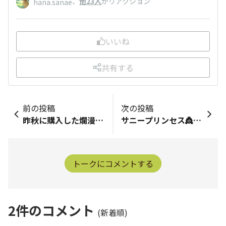
、
他23人
がリアクション
hana.sanae
いいね
共有する
前の投稿
次の投稿
昨秋に購入した爛漫なでしこにやっと花が咲き始めました。一昨年のミーテも失敗したしなぁと諦めておりました 嬉しい☺️
サニープリンセス👸ちゃんも冬越し成功しました ３色購入して、一本だけダメでした お花咲くまでどの色かわからないです🫣 咲いてからのお楽しみとします
トークにコメントする
2
件のコメント
(新着順)