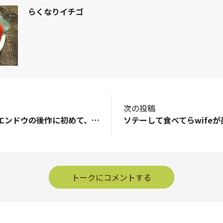
らくなりイチゴ
次の投稿
マメ科のスナップエンドウの後作に初めて、サンフラさんの本気野菜٩(🔥ﾛ🔥)و ̑枝豆2種類を購入しました🤭水曜日が販売開始日だったので、フルトレイの中でチョイス🤗これから、摘芯～断根～仮植え～植付けってちょっと手間をかけないとね✋😅もぎたて３０分以内が一番美味しい枝豆なんだよね😅
トークにコメントする