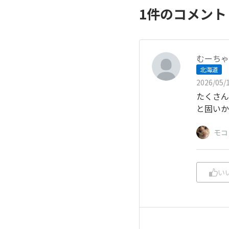
1
件のコメン
むーちゃ
北海道
2026/05/1
たくさん
と固いか
モコ
い