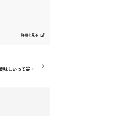
詳細を見る
ソテーして食べてらwifeが美味しいって🤭初採りサクサクししとうです👌