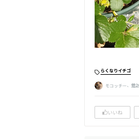
らくなりイチゴ
、
他2
モコッチー
いいね