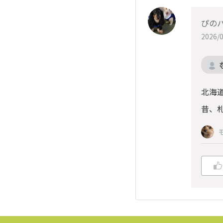
ぴの
2026/0
北海道
昔、札