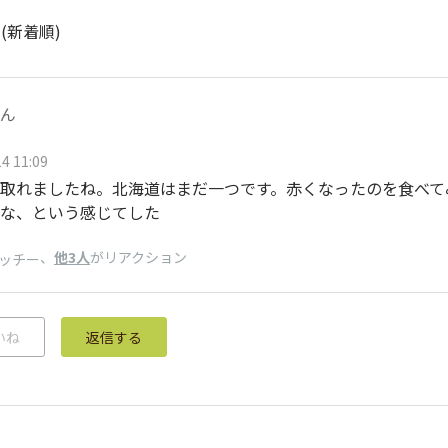
ト
(新着順)
ん
4 11:09
取れましたね。北海道はまだ一つです。赤くなったのを食べて
な、という感じてした
、
他3人
がリアクション
ッチー
いね
返信する