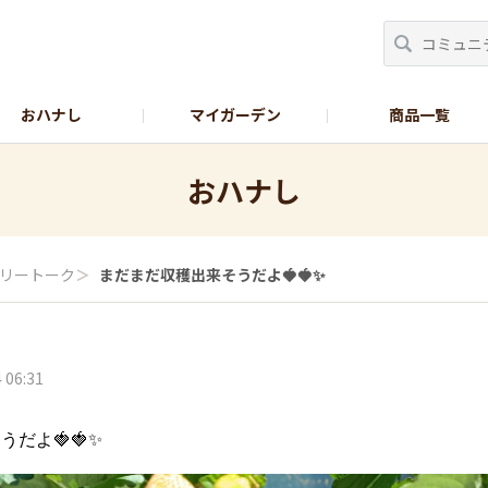
おハナし
マイガーデン
商品一覧
Instagram_花
Instagram_本気野菜
GreenSnap
おハナし
リートーク
＞
まだまだ収穫出来そうだよ🍓🍓✨
 06:31
だよ🍓🍓✨