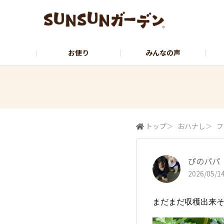
お便り
みんなの声
公式サイト
YouTubeチャンネル
トップ
＞
おハナし
＞
フ
ぴのパパ
2026/05/14
まだまだ収穫出来そう