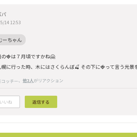
パパ
5/14 12:53
むーちゃん
の🍓は７月頃ですかね🤗
幌に行った時、木にはさくらんぼ🍒 その下に🍓って言う光景
、
他2人
がリアクション
モコッチー
いいね
返信する