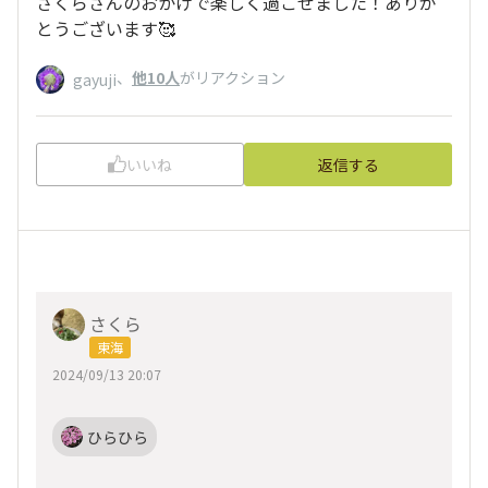
さくらさんのおかげで楽しく過ごせました！ありが
とうございます🥰
、
他10人
がリアクション
gayuji
いいね
返信する
さくら
東海
2024/09/13 20:07
ひらひら