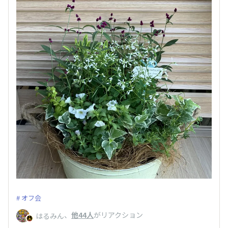
オフ会
、
他44人
がリアクション
はるみん