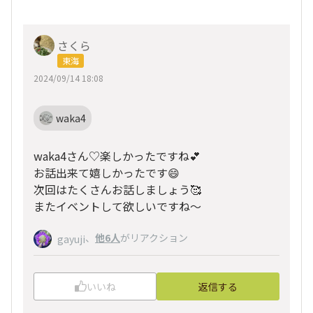
さくら
東海
2024/09/14 18:08
waka4
waka4さん♡楽しかったですね💕
お話出来て嬉しかったです😄
次回はたくさんお話しましょう🥰
またイベントして欲しいですね〜
、
他6人
がリアクション
gayuji
いいね
返信する