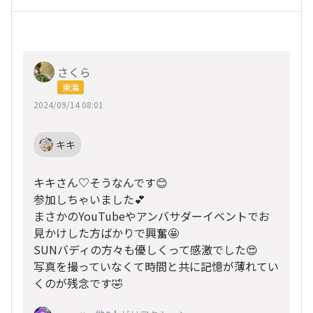
さくら
東海
2024/09/14 08:01
キキ
キキさん♡そうなんです😊
参加しちゃいました💕
まさかのYouTubeやアンバサダーイベントでお
見かけした方ばかりで興奮🤩
SUNバディの方々も優しくって感激でした😍
写真を撮っていなくて時間と共に記憶が薄れてい
くのが残念です🤣