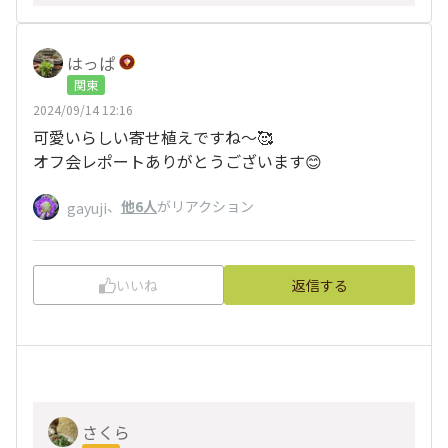
はっぱ
関東
2024/09/14 12:16
可愛いらしい寄せ植えですね〜🥰
オフ会レポートありがとうございます😊
、
他6人
がリアクション
gayuji
いいね
返信する
さくら