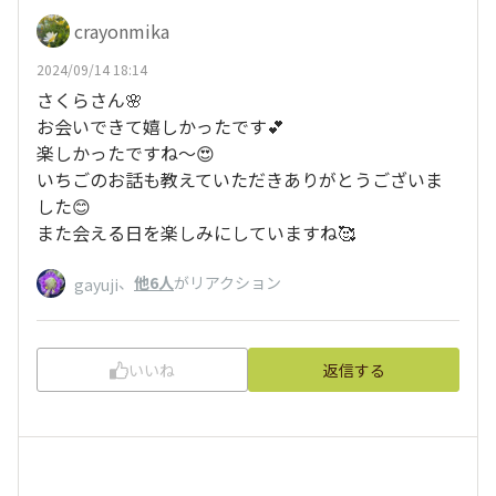
crayonmika
2024/09/14 18:14
さくらさん🌸
お会いできて嬉しかったです💕
楽しかったですね〜😍
いちごのお話も教えていただきありがとうございま
した😊
また会える日を楽しみにしていますね🥰
、
他6人
がリアクション
gayuji
いいね
返信する