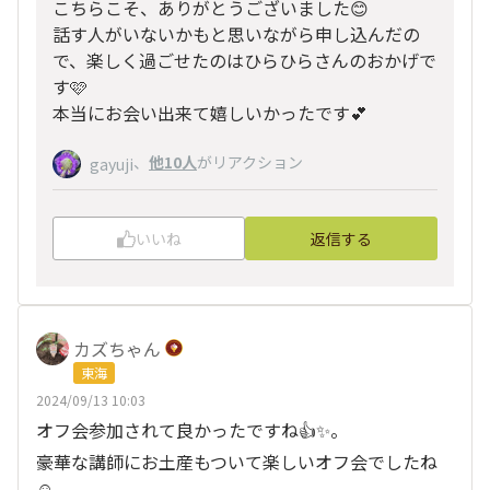
こちらこそ、ありがとうございました😊
話す人がいないかもと思いながら申し込んだの
で、楽しく過ごせたのはひらひらさんのおかげで
す🩷
本当にお会い出来て嬉しいかったです💕
、
他10人
がリアクション
gayuji
いいね
返信する
カズちゃん
東海
2024/09/13 10:03
オフ会参加されて良かったですね👍✨。
豪華な講師にお土産もついて楽しいオフ会でしたね
☺。