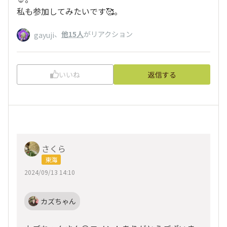
私も参加してみたいです🥰️。
、
他15人
がリアクション
gayuji
いいね
返信する
さくら
東海
2024/09/13 14:10
カズちゃん