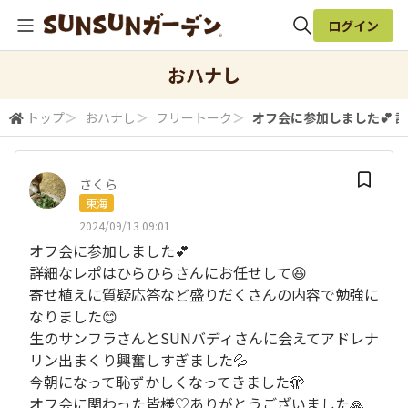
ログイン
全体検索
おハナし
トップ
＞
おハナし
＞
フリートーク
＞
オフ会に参加しました💕 詳
検索
さくら
東海
2024/09/13 09:01
オフ会に参加しました💕
詳細なレポはひらひらさんにお任せして😆
寄せ植えに質疑応答など盛りだくさんの内容で勉強に
なりました😊
生のサンフラさんとSUNバディさんに会えてアドレナ
リン出まくり興奮しすぎました💦
今朝になって恥ずかしくなってきました🫣
オフ会に関わった皆様♡ありがとうございました🙏