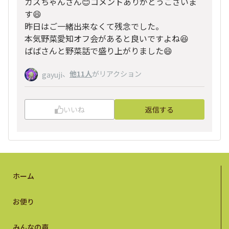
カズちゃんさん😊コメントありがとうございま
す😄
昨日はご一緒出来なくて残念でした。
本気野菜愛知オフ会があると良いですよね😆
ばばさんと野菜話で盛り上がりました😄
、
他11人
がリアクション
gayuji
いいね
返信する
ホーム
お便り
みんなの声