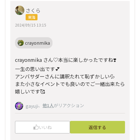
さくら
東海
2024/09/15 13:15
crayonmika
crayonmika さん♡本当に楽しかったですね❣️
一生の思い出です💕
アンバサダーさんに講釈たれて恥ずかしい💦
また小さなイベントでも良いのでご一緒出来たら
嬉しいです🥰
、
他1人
がリアクション
gayuji
いいね
返信する