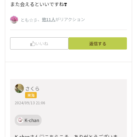
また会えるといいですね❣️
、
他11人
がリアクション
とも☆彡
いいね
返信する
さくら
東海
2024/09/13 21:06
K-chan
K-chanさん♡こちらこそ、ありがとうございま