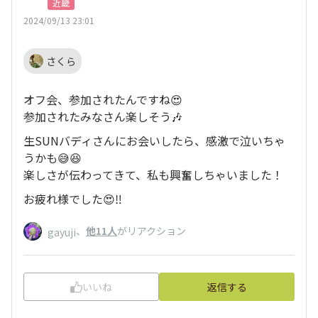
近畿
2024/09/13 23:01
さくら
オフ会、参加されたんですね😍
参加されたみなさん楽しそう🎶
生SUNバディさんにお会いしたら、感激で泣いちゃ
うかも😅😆
楽しさが伝わってきて、私も興奮しちゃいました！
お疲れ様でした😍‼️
、
他11人
がリアクション
gayuji
いいね
返信する