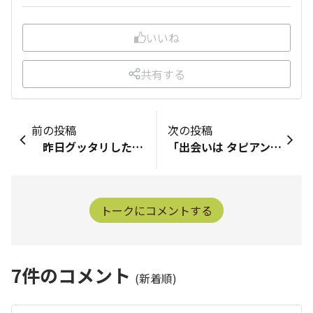
いいね
共有する
前の投稿
次の投稿
昨日グッタリしたサンクエールが復活しました🥰 枯れた葉っぱはあるけど、この子は大丈夫そうです❣️ 良かった〜😆 この子はダニを克服してこれから！と思っていた時の水枯れ😱 ベランダにお日様が入ってお花達も元気になってきたけど、8月以上に水やりしています💦 今日はまだ日陰に置いておきます🪴 明日の午後から妹の所に泊まりに行くので、水やりして、日陰に移動してから行こうと思います🚗
「出会いは タピアン&amp; ミリオンベル ＆プチホイップでした」 2022年 コロナ禍で時間ができ 数年ほったらかしにしていた庭の手入れをすることに🤣 花壇に何も植えてなくて とにかく土を覆ってくれるお花を選びました 😆 それがタピアンとミリオンベル プチホイップでした 数年ぶりのガーデニングで昔はなかったYouTubeも参考にしました その時に挿し芽を知り 挿し芽にも初挑戦 しっかりと根っこが出てそれらを鉢で育てて そこから再びお花を育てる事にどハマりし今に至ってます🪴🪴
トークにコメントする
7
件のコメント
(新着順)