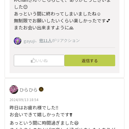
した😊
あっという間に終わってしまいましたね☺️
無制限でお願いしたいくらい楽しかったです💕
またお会い出来ますように🙏
、
他11人
がリアクション
gayuji
いいね
返信する
ひらひら
2024/09/13 18:54
昨日はお疲れ様でした‼️
お会いできて嬉しかったです❣️
あっという間に時間過ぎました😆