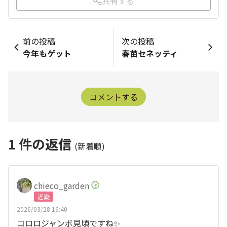
共有する
前の投稿
次の投稿
今年もゲット
春苗セネッティ
コメントする
1
件の返信
(新着順)
chieco_garden
近畿
2026/03/28 16:40
コロロジャンボ見頃ですね✨