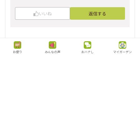
いいね
返信する
さくら
お便り
みんなの声
おハナし
マイガーデン
東海
2024/08/18 21:55
ひらひら
お互いに当たると良いですね😄
祈ります🙏
、
他15人
がリアクション
ラビットせつねい