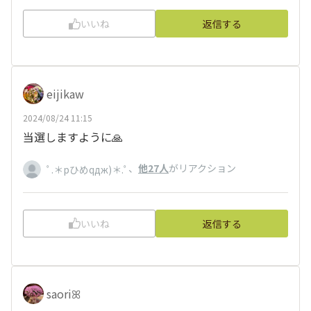
いいね
返信する
eijikaw
2024/08/24 11:15
当選しますように🙏
、
他27人
がリアクション
ﾟ.＊pひめqдж)＊.ﾟ
いいね
返信する
saori‪ꕤ︎︎