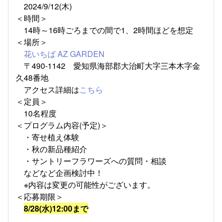
2024/9/12(木)
＜時間＞
14時～16時ごろまでの間で1、2時間ほどを想定
＜場所＞
花いちば AZ GARDEN
〒490-1142 愛知県海部郡大治町大字三本木字金
久48番地
アクセス詳細は
こちら
＜定員＞
10名程度
＜プログラム内容(予定)＞
・寄せ植え体験
・秋の新品種紹介
・サントリーフラワーズへの質問・相談
などなど企画検討中！
※内容は変更の可能性がございます。
＜応募期限＞
8/28(水)12:00まで