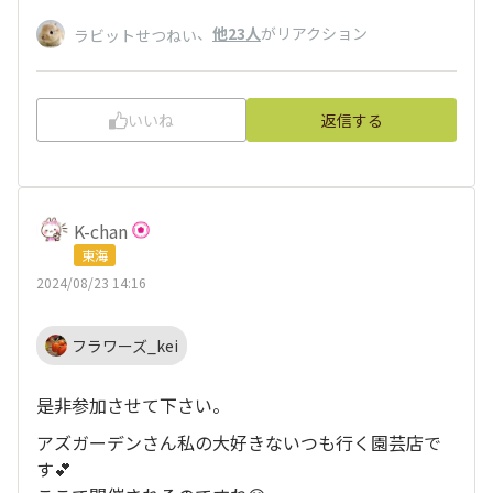
、
他23人
がリアクション
ラビットせつねい
いいね
返信する
K-chan
東海
2024/08/23 14:16
フラワーズ_kei
是非参加させて下さい。
アズガーデンさん私の大好きないつも行く園芸店で
す💕