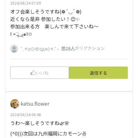
2024/08/24 07:09
オフ会楽しそうですね(❁´◡`❁)
近くなら是非 参加したい！😊✨
参加出来る方 楽しんで来て下さいね〜
꒰ •ॢ ̫ -ॢ๑꒱✩
、
他26人
がリアクション
ﾟ.＊pひめqдж)＊.ﾟ
いいね
返信する
katsu.flower
2024/08/24 06:48
うわ～楽しそうですね🌿🌸
(^0)))次回は九州福岡にカモーン🍜