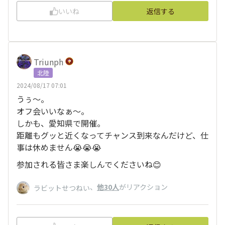
いいね
返信する
Triunph
北陸
2024/08/17 07:01
うぅ〜。
オフ会いいなぁ〜。
しかも、愛知県で開催。
距離もグッと近くなってチャンス到来なんだけど、仕
事は休めません😭😭😭
参加される皆さま楽しんでくださいね😊
、
他30人
がリアクション
ラビットせつねい