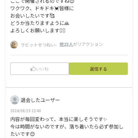
ここで開催されるのですね😊
ワクワク、ドキドキ💓皆様に
お会いしたいです🥰
どうか当たりますように🙏
よろしくお願いします🙇‍♂️
、
他25人
がリアクション
ラビットせつねい
いいね
返信する
退会したユーザー
2024/08/19 22:40
内容が毎回変わって、本当に楽しそうです✨
今は時間がないのですが、落ち着いたら必ず参加し
たいです😊