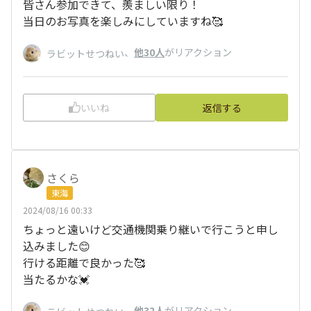
皆さん参加できて、羨ましい限り！
当日のお写真を楽しみにしていますね🥰
、
他30人
がリアクション
ラビットせつねい
いいね
返信する
さくら
東海
2024/08/16 00:33
ちょっと遠いけど交通機関乗り継いで行こうと申し
込みました😊
行ける距離で良かった🥰
当たるかな💓
、
他32人
がリアクション