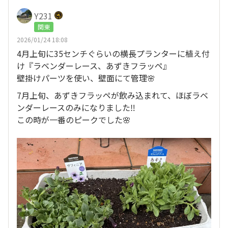
Y231
関東
2026/01/24 18:08
4月上旬に35センチぐらいの横長プランターに植え付
け『ラベンダーレース、あずきフラッペ』
壁掛けパーツを使い、壁面にて管理🌸
7月上旬、あずきフラッペが飲み込まれて、ほぼラベ
ンダーレースのみになりました‼️
この時が一番のピークでした🌸