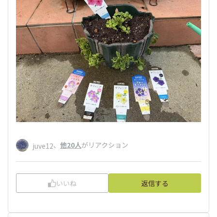
、
他20人
がリアクション
juve12
いいね
返信する