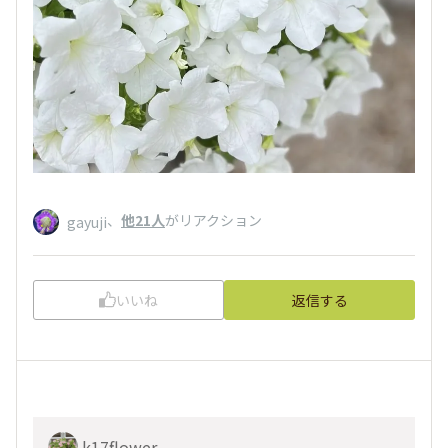
、
他21人
がリアクション
gayuji
いいね
返信する
k17flower