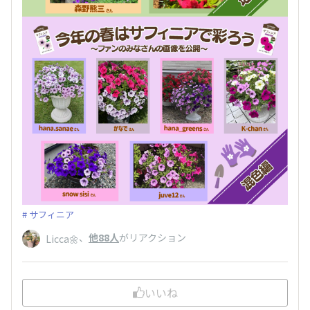
サフィニア
、
他88人
がリアクション
Licca🌼
いいね