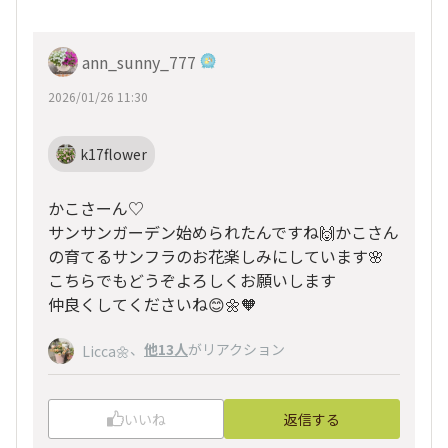
ann_sunny_777
2026/01/26 11:30
k17flower
かこさーん♡
サンサンガーデン始められたんですね🙌かこさん
の育てるサンフラのお花楽しみにしています🌸
こちらでもどうぞよろしくお願いします
仲良くしてくださいね😊🌼🧡
、
他13人
がリアクション
Licca🌼
いいね
返信する