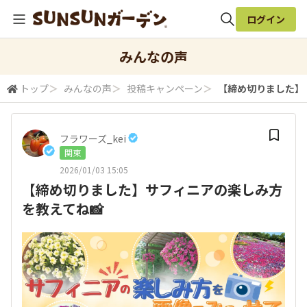
ログイン
全体検索
みんなの声
トップ
＞
みんなの声
＞
投稿キャンペーン
＞
【締め切りました】
検索
フラワーズ_kei
関東
2026/01/03 15:05
【締め切りました】サフィニアの楽しみ方
を教えてね📸