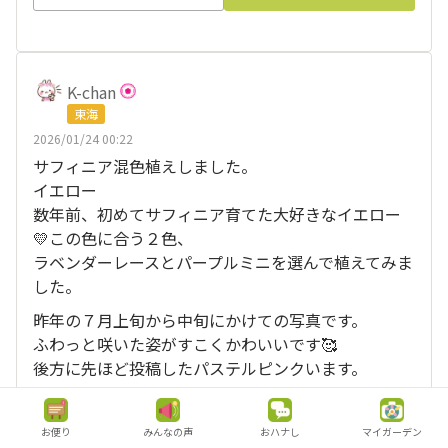
K-chan
東海
2026/01/24 00:22
サフィニア混色植えしました。
イエロー
数年前、初めてサフィニア育てた大好きなイエロー
💛この色に合う２色、
ラベンダーレースとパープルミニを選んで植えてみま
した。
昨年の７月上旬から中旬にかけての写真です。
ふわっと咲いた姿がすこくかわいいです🥰
後方に先ほど投稿したパステルピンクいます。
今年はどの色にしようかな？
楽しみです😊💞
お便り
みんなの声
おハナし
マイガーデン