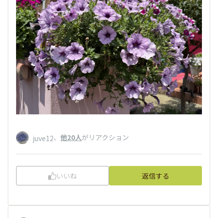
、
他20人
がリアクション
juve12
いいね
返信する