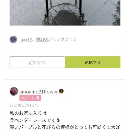
、
他19人
がリアクション
juve12
いいね
返信する
amoamo21flower
九州・沖縄
2026/01/24 12:49
私のお気に入りは
ラベンダーレースです🪻
淡いパープルと花びらの模様がとっても可愛くて大好