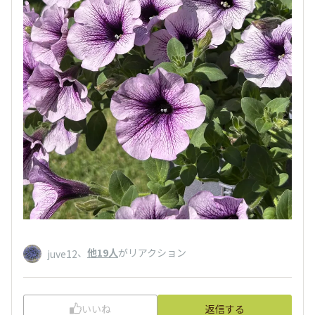
、
他19人
がリアクション
juve12
いいね
返信する