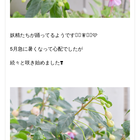
妖精たちが踊ってるようです🧚‍♀🧚🧚‍♂🩷
5月急に暑くなって心配でしたが
続々と咲き始めました❣️