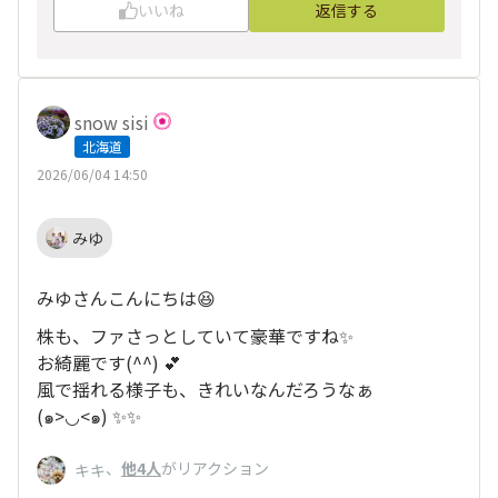
いいね
返信する
snow sisi
北海道
2026/06/04 14:50
みゆ‪
みゆさんこんにちは😆
株も、ファさっとしていて豪華ですね✨
お綺麗です(^^) 💕
風で揺れる様子も、きれいなんだろうなぁ
(๑>◡<๑) ✨✨
、
他4人
がリアクション
キキ