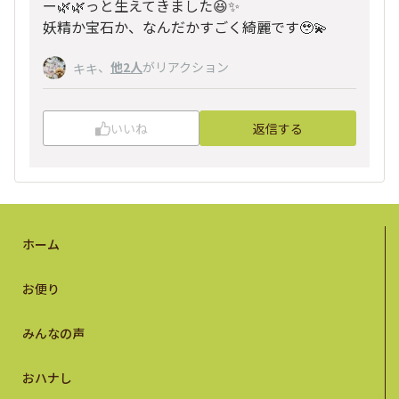
ー🌿🌿っと生えてきました😆✨
妖精か宝石か、なんだかすごく綺麗です🥹💫
、
他2人
がリアクション
キキ
いいね
返信する
ホーム
お便り
みんなの声
おハナし