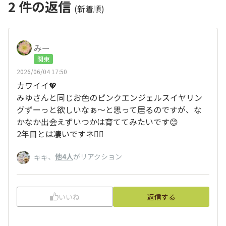
2
件の返信
(新着順)
みー
関東
2026/06/04 17:50
カワイイ💖
みゆさんと同じお色のピンクエンジェルスイヤリン
グずーっと欲しいなぁ〜と思って居るのですが、な
かなか出会えずいつかは育ててみたいです😊
2年目とは凄いですネ👍🏻
、
他4人
がリアクション
キキ
いいね
返信する