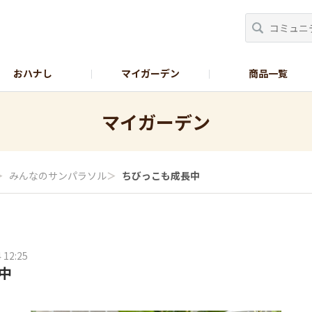
おハナし
マイガーデン
商品一覧
Instagram_花
Instagram_本気野菜
GreenSnap
マイガーデン
＞
みんなのサンパラソル
＞
ちびっこも成長中
 12:25
中