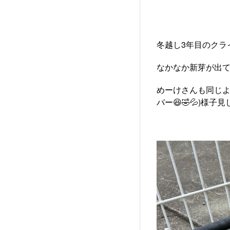
冬越し3年目のクラ
なかなか新芽が出て
めーけさんも同じよ
バー😆🤣💦)様子