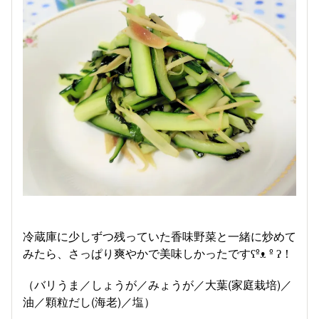
冷蔵庫に少しずつ残っていた香味野菜と一緒に炒めて
みたら、さっぱり爽やかで美味しかったですʕ⁠º⁠⁠ᴥ⁠ º⁠ ⁠ʔ！
（バリうま／しょうが／みょうが／大葉(家庭栽培)／
油／顆粒だし(海老)／塩）