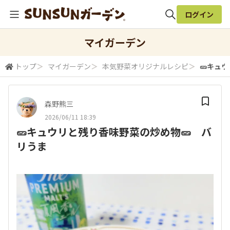
ログイン
全体検索
マイガーデン
トップ
＞
マイガーデン
＞
本気野菜オリジナルレシピ
＞
🥒キュ
検索
森野熊三
2026/06/11 18:39
🥒キュウリと残り香味野菜の炒め物🥒 バ
リうま