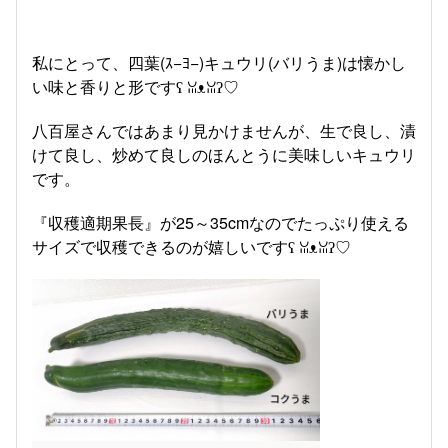
私にとって、四葉(ｽ−ﾖ−)キュウリ(バリうま)は懐かし
い味と香りと形ですʕ⁠ ⁠ꈍ⁠ᴥ⁠ꈍ⁠ʔ♡
八百屋さんではあまり見かけませんが、生で良し、漬
けて良し、炒めて良しのほんとうに美味しいキュウリ
です。
『収穫適期果長』が25～35cmなのでたっぷり使える
サイズで収穫できるのが嬉しいですʕ⁠ ⁠ꈍ⁠ᴥ⁠ꈍ⁠ʔ♡