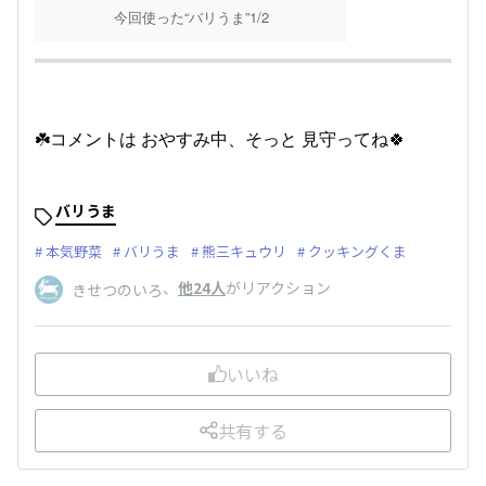
今回使った“バリうま”1/2
☘️コメントは おやすみ中、そっと 見守ってね🍀
バリうま
本気野菜
バリうま
熊三キュウリ
クッキングくま
、
他24人
がリアクション
きせつのいろ
いいね
共有する