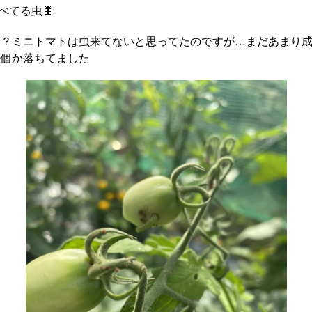
べてる虫🐛
な？ミニトマトは虫来てないと思ってたのですが…まだあまり
何個か落ちてました