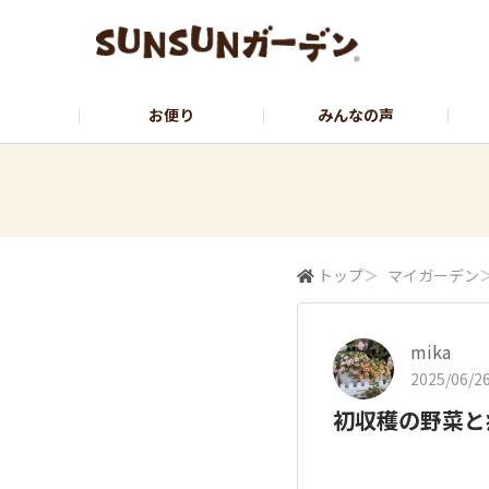
お便り
みんなの声
公式サイト
YouTubeチャンネル
トップ
＞
マイガーデン
mika
2025/06/26
初収穫の野菜と病