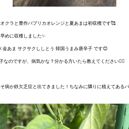
オクラと豊作パプリカオレンジと夏あまは初収穫です🥰
早めに収穫しました✨️
 金あま サクサクししとう 韓国うまみ唐辛子 です😊
子なのですが、病気かな？分かる方いたら教えてください🙇‍♀️
えそ病か鉄欠乏症と出てきました！ちなみに隣りに植えてある