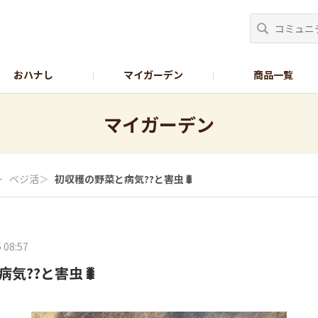
おハナし
マイガーデン
商品一覧
Instagram_花
Instagram_本気野菜
GreenSnap
マイガーデン
＞
ベジ活
＞
初収穫の野菜と病気??と害虫🐛
 08:57
気??と害虫🐛