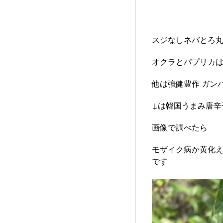
スジなしネバとろ丸
オクラとパプリカは
他は強健豊作 ガンバ
↓は韓国うまみ唐辛
画像で調べたら
モザイク病か黄化
です