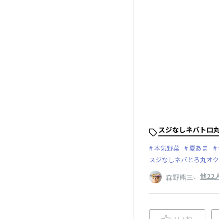
スジなしネバトロ
本気野菜
夏あま
スジなしネバとろ丸オク
、
他22
森野熊三
いいね