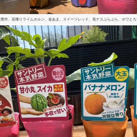
健豊作、若穫りライムホルン、金あま、スイーツレッド、長ナスぶらぶら、ホワとろ