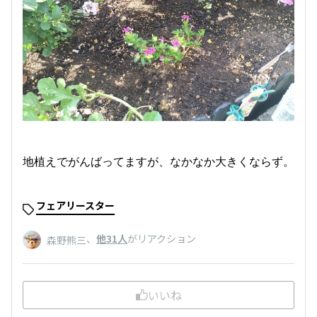
地植えでがんばってますが、なかなか大きくならず。
フェアリースター
、
他31人
がリアクション
森野熊三
いいね