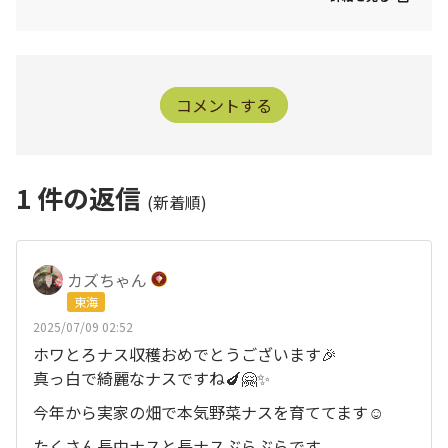
コメントする
1
件の返信
(新着順)
カズちゃん
東海
2025/07/09 02:52
ホワとろナス収穫おめでとうございます🎉
真っ白で綺麗なナスですね🍆🤗✨
今年から実家の畑で本気野菜ナスを育ててます☺️
たくさん長中ナスと長ナスぶらぶらです