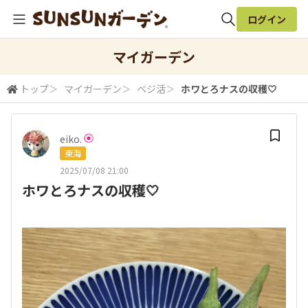
ログイン
全体検索
マイガーデン
トップ
＞
マイガーデン
＞
ベジ活
＞
ホワとろナスの収穫🤍
検索
eiko.
東海
2025/07/08 21:00
ホワとろナスの収穫🤍