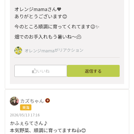
オレンジmamaさん🧡
ありがとうございます😊
今のところ順調に育ってくれてます😉✨
畑でのお手入れもう暑いね〜🫠
がリアクション
オレンジmama
いいね
返信する
カズちゃん
東海
2026/05/13 17:16
かふぇらてさん♪
本気野菜、順調に育ってますね👍😊