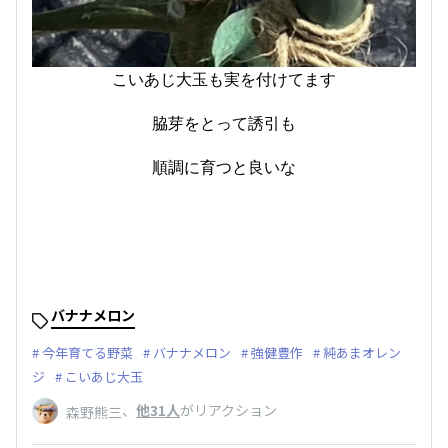
こいあじ大玉も実を付けてます
脇芽をとって誘引も
順調に育つと良いな
バナナメロン
今年育てる野菜
バナナメロン
強健豊作
純あまオレン
ジ
こいあじ大玉
、
他31人
がリアクション
森野熊三