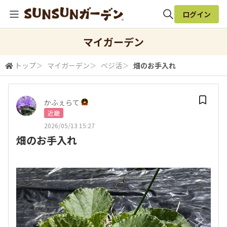
ログイン
全体検索
マイガーデン
トップ
＞
マイガーデン
＞
ベジ活
＞
畑のお手入れ
検索
かふぇらて
近畿
2026/05/13 15:27
畑のお手入れ