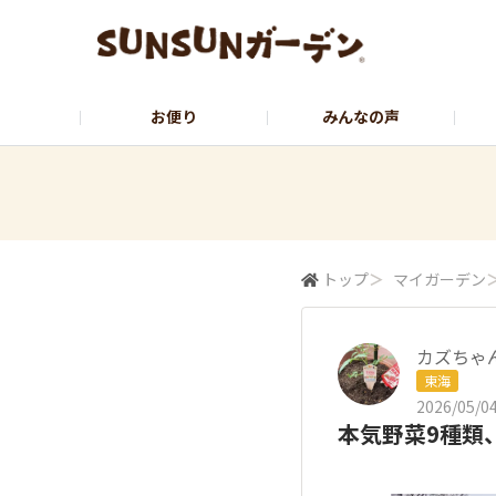
お便り
みんなの声
公式サイト
YouTubeチャンネル
トップ
＞
マイガーデン
カズちゃ
東海
2026/05/04
本気野菜9種類