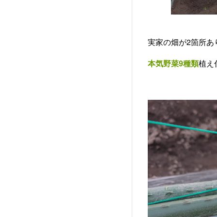
実家の畑が2箇所あ
本気野菜9種類
植え