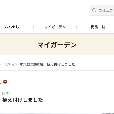
おハナし
マイガーデン
商品一覧
Instagram_花
Instagram_本気野菜
GreenSnap
マイガーデン
＞
ベジ活
＞
本気野菜9種類、植え付けしました
ん
 16:21
、植え付けしました