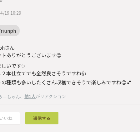
4/19 10:29
Triunph
nphさん
ントありがとうございます😊
ましいです✨
ら２本仕立てでも全然良さそうですね👍
トの種類も多いしたくさん収穫できそうで楽しみですね😊💕
、
他1人
がリアクション
うーちゃん
いいね
返信する