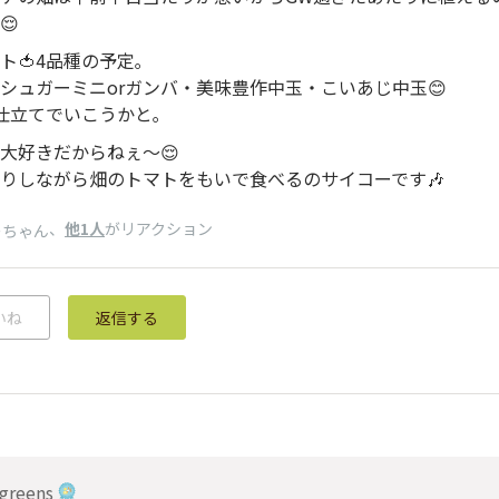
😌
ト🍅4品種の予定｡
シュガーミニorガンバ・美味豊作中玉・こいあじ中玉😊
仕立てでいこうかと｡
大好きだからねぇ〜😌
りしながら畑のトマトをもいで食べるのサイコーです🎶
、
他1人
がリアクション
ーちゃん
いね
返信する
greens