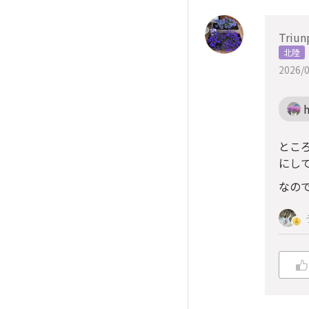
Triun
北陸
2026/0
とこ
にし
なの