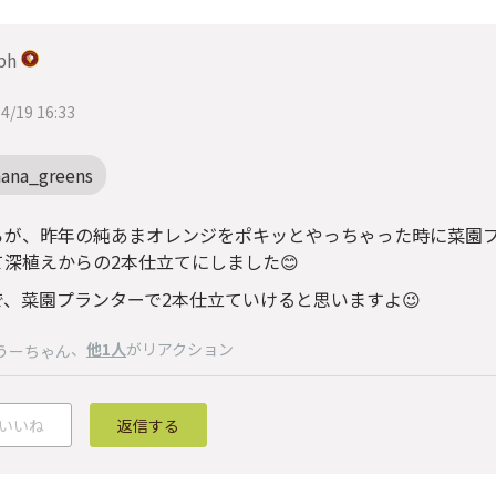
ph
4/19 16:33
hana_greens
ろが、昨年の純あまオレンジをポキッとやっちゃった時に菜園
て深植えからの2本仕立てにしました😊
で、菜園プランターで2本仕立ていけると思いますよ😉
、
他1人
がリアクション
うーちゃん
いいね
返信する