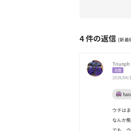
4
件の返信
(新着
Triunph
北陸
2026/04/1
han
ウチはま
なんか焦
でも、ウ