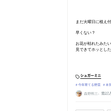
まだ火曜日に植え付
早くない？
お花が枯れたみた
見できてホッとした〜
シュガーミニ
今年育てる野菜
本
、
他27
森野熊三