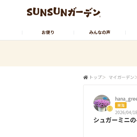
お便り
みんなの声
公式サイト
YouTubeチャンネル
トップ
＞
マイガーデン
hana_gre
東海
2026/04/18
シュガーミニの