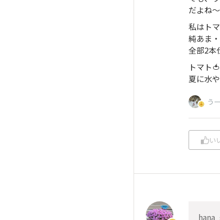
だよね〜
私はトマ
純あま・
全部2本
トマト
夏に水や
う
い
hana_