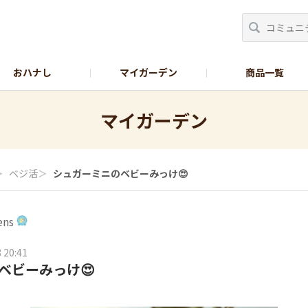
おハナし
マイガーデン
商品一覧
Instagram_花
Instagram_本気野菜
GreenSnap
マイガーデン
＞
ベジ活
＞
シュガーミニのベビーみっけ😍
ens
 20:41
ベビーみっけ😍