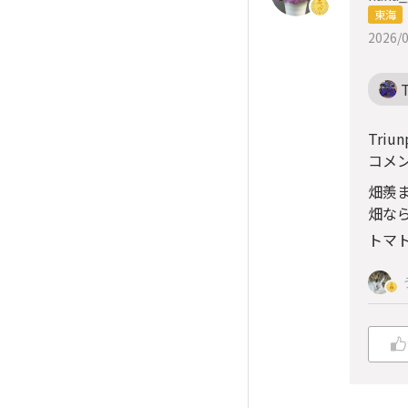
東海
2026/0
Triu
コメ
畑羨
畑な
トマ