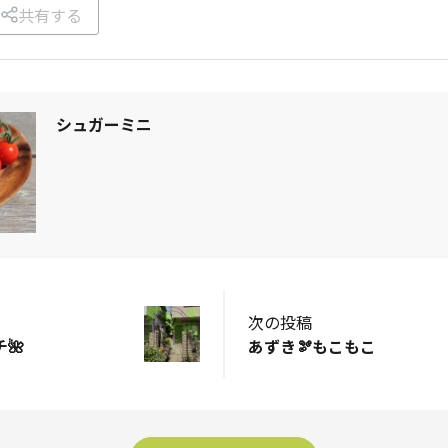
共有する
シュガーミニ
次の投稿
🌺
あずき🫘もこもこ