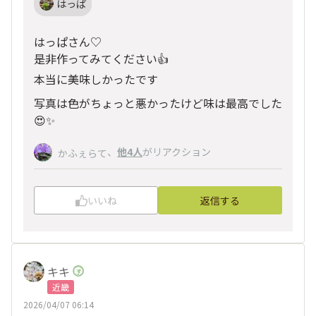
はっぱ
はっぱさん♡
是非作ってみてください👍
本当に美味しかったです
写真は色がちょっと悪かったけど味は最高でした
😍✨
、
他4人
がリアクション
かふぇらて
いいね
返信する
キキ
近畿
2026/04/07 06:14