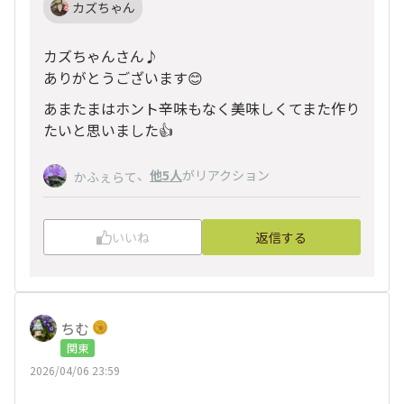
カズちゃん
カズちゃんさん♪
ありがとうございます😊
あまたまはホント辛味もなく美味しくてまた作り
たいと思いました👍
、
他5人
がリアクション
かふぇらて
いいね
返信する
ちむ
関東
2026/04/06 23:59