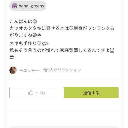
hana_greens
こんばんは😊
カツオのタタキに乗せるとは♡刺身がワンランクあ
がりますね😆☘️
ネギも手作り♡👏✨
私もそう言うのが憧れで家庭菜園してるんですよ🙌
😍
、
他9人
がリアクション
モコッチー
いいね
返信する