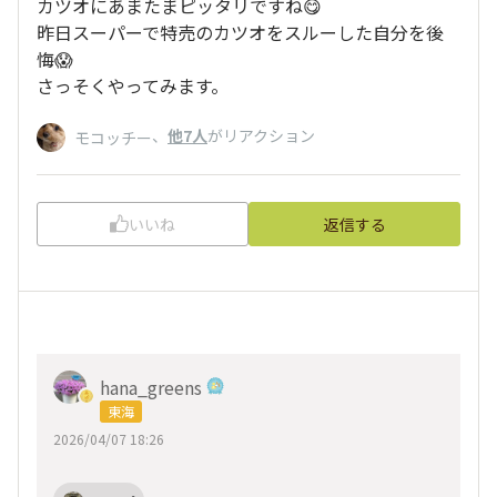
カツオにあまたまピッタリですね😋
昨日スーパーで特売のカツオをスルーした自分を後
悔😱
さっそくやってみます。
、
他7人
がリアクション
モコッチー
いいね
返信する
hana_greens
東海
2026/04/07 18:26