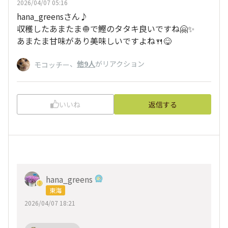
2026/04/07 05:16
hana_greensさん♪
収穫したあまたま🧅で鰹のタタキ良いですね🤗✨
あまたま甘味があり美味しいですよね🍴😋
、
他9人
がリアクション
モコッチー
いいね
返信する
hana_greens
東海
2026/04/07 18:21