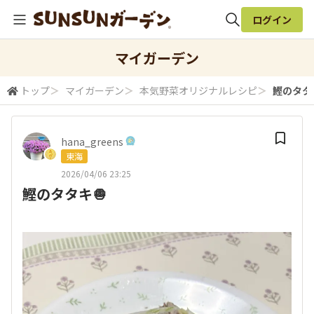
ログイン
全体検索
マイガーデン
トップ
＞
マイガーデン
＞
本気野菜オリジナルレシピ
＞
鰹のタタ
検索
hana_greens
東海
2026/04/06 23:25
鰹のタタキ🧅