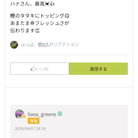
ハナさん、最高💓👍
鰹のタタキにトッピング😋
あまたま🧅フレッシュさが
伝わります👏
、
他8人
がリアクション
はっぱ
いいね
返信する
hana_greens
東海
2026/04/07 18:24