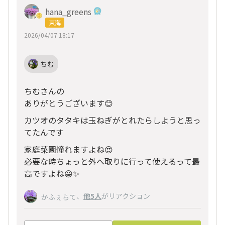
hana_greens
東海
2026/04/07 18:17
ちむ
ちむさんの
ありがとうございます😊
カツオのタタキは玉ねぎがとれたらしようと思っ
てたんです
家庭菜園憧れますよね😍
必要な時ちょっと外へ取りに行って使えるって最
高ですよね😀✨
、
他5人
がリアクション
かふぇらて