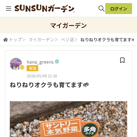
ログイン
全体検索
マイガーデン
トップ
＞
マイガーデン
＞
ベジ活
＞
ねりねりオクラも育てます🌱
検索
hana_greens
東海
2026/05/08 21:26
ねりねりオクラも育てます🌱