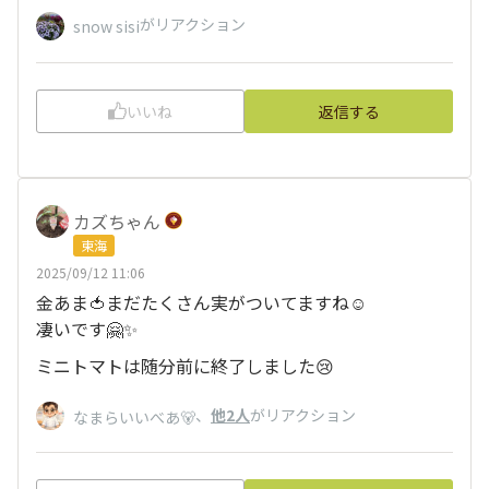
がリアクション
snow sisi
いいね
返信する
カズちゃん
東海
2025/09/12 11:06
金あま🍅まだたくさん実がついてますね☺️
凄いです🤗✨
ミニトマトは随分前に終了しました😢
、
他2人
がリアクション
なまらいいべあ🐻