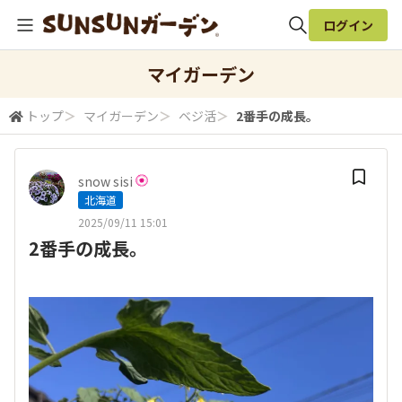
ログイン
全体検索
マイガーデン
トップ
＞
マイガーデン
＞
ベジ活
＞
2番手の成長。
検索
snow sisi
北海道
2025/09/11 15:01
2番手の成長。