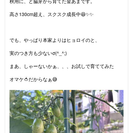
秋用に、と脇芽から育てた金あまです。
高さ130cm超え、スクスク成長中😆✨✨
でも、やっぱり本家よりはヒョロイのと、
実のつき方も少ないσ(^_^;)
まあ、しゃーないかぁ、、、お試しで育ててみた
オマケ🍅だからなぁ😅