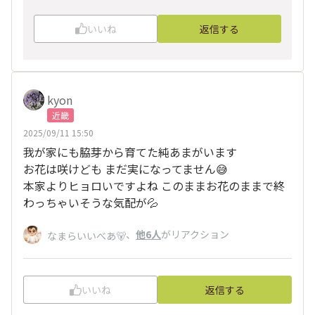
いいね
返信する
kyon
近畿
2025/09/11 15:50
我が家にも脇芽から育てた純あまがいます
お花は咲けども まだ実になってません😅
本家よりヒョロいですよね このままお花のままで終
わっちゃいそうな気配が💦
、
他6人
がリアクション
なまらいいべあ🐻
いいね
返信する