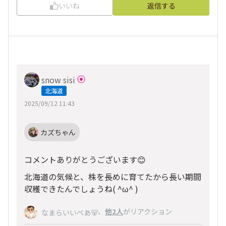
いいね
返信する
snow sisi
北海道
2025/09/12 11:43
カズちゃん
コメントありがとうございます😊
北海道の気候と、株を長めに育てたから長い期間
収穫できたんでしょうね( ^ω^ )
、
他2人
がリアクション
なまらいいべあ🐻