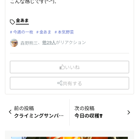
こんな感じです(^-^)。
金あま
今週の一枚
金あま
本気野菜
、
他29人
がリアクション
森野熊三
いいね
共有する
前の投稿
次の投稿
クライミングサンパラソル
今日の収穫❣️