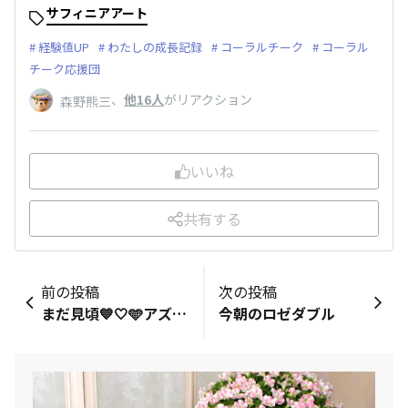
サフィニアアート
経験値UP
わたしの成長記録
コーラルチーク
コーラル
チーク応援団
、
他16人
がリアクション
森野熊三
いいね
共有する
前の投稿
次の投稿
まだ見頃💙🤍🩵アズーロコンパクト
今朝のロゼダブル