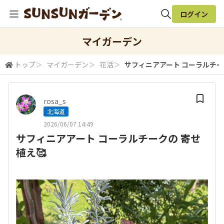
ログイン
全体検索
マイガーデン
トップ
＞
マイガーデン
＞
花活
＞
サフィニアアート コーラルチー
検索
rosa_s
北海道
2026/06/07 14:49
サフィニアアート コーラルチークの 寄せ
植え🥰