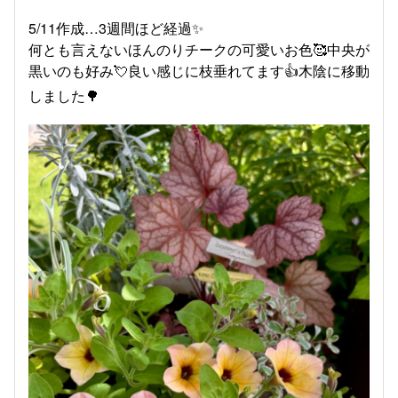
5/11作成…3週間ほど経過✨
何とも言えないほんのりチークの可愛いお色🥰中央が
黒いのも好み💘良い感じに枝垂れてます👍木陰に移動
しました🌳