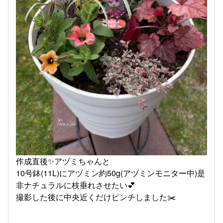
作成直後✨アヅミちゃんと
10号鉢(11L)にアヅミン約50g(アヅミンモニター中)是
非ナチュラルに枝垂れさせたい💕
撮影した後に中央近くだけピンチしました✂️