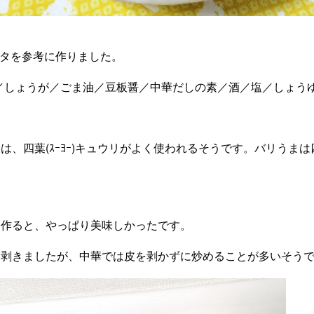
ピッタを参考に作りました。
／しょうが／ごま油／豆板醤／中華だしの素／酒／塩／しょうゆ
、四葉(ｽｰﾖｰ)キュウリがよく使われるそうです。バリうまは四葉キュ
を作ると、やっぱり美味しかったです。
きましたが、中華では皮を剥かずに炒めることが多いそうですʕ⁠ᵔ⁠ᴥ