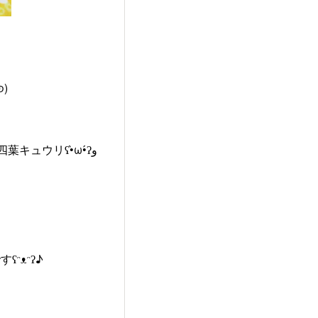
)
ウリʕ•̀ω•́ʔو
⁠ᵔ⁠ʔ♪