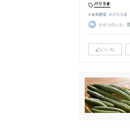
バリうま
本気野菜
バリうま
、
他
きせつのいろ
いいね