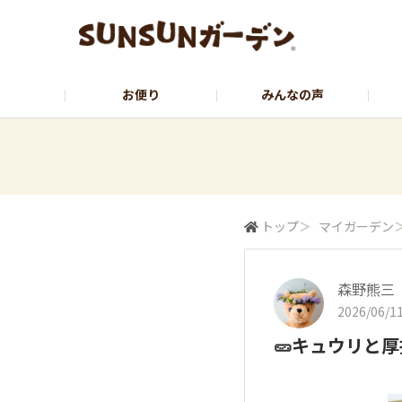
お便り
みんなの声
公式サイト
YouTubeチャンネル
トップ
＞
マイガーデン
森野熊三
2026/06/11
🥒キュウリと