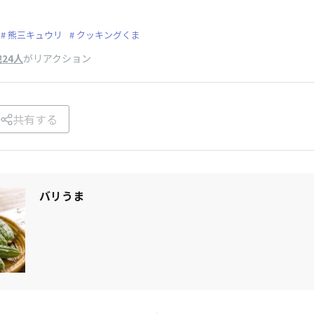
熊三キュウリ
クッキングくま
24人
がリアクション
共有する
バリうま