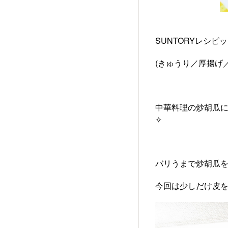
SUNTORYレシ
(きゅうり／厚揚げ
中華料理の炒胡瓜には
✧
バリうまで炒胡瓜
今回は少しだけ皮を剥