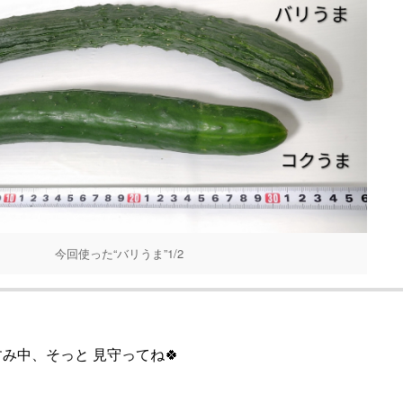
今回使った“バリうま”1/2
すみ中、そっと 見守ってね🍀