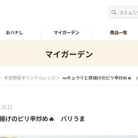
おハナし
マイガーデン
商品一覧
Instagram_花
Instagram_本気野菜
GreenSnap
マイガーデン
＞
本気野菜オリジナルレシピ
＞
🥒キュウリと厚揚げのピリ辛炒め🔥 
 21:11
厚揚げのピリ辛炒め🔥 バリうま