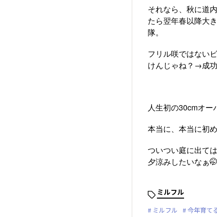
それなら、秋に道内
たら翌年春以降大
隊。
フリル咲ではないビ
けんじゃね？→成功
人生初の30cmオ
本当に、本当に初め
ついつい庭に出ては
夕涼みしたいなぁ🤭
ミルフル
ミルフル
今年育て