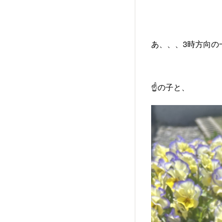
あ、、、3時方向の
☝️の子と、