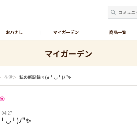
おハナし
マイガーデン
商品一覧
Instagram_花
Instagram_本気野菜
GreenSnap
マイガーデン
＞
花活
＞
私の新記録ヾ(๑╹◡╹)ﾉ"✨
 04:27
╹◡╹)ﾉ"✨