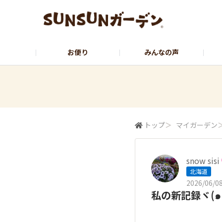
お便り
みんなの声
公式サイト
YouTubeチャンネル
トップ
＞
マイガーデン
snow sisi
北海道
2026/06/08
私の新記録ヾ(๑