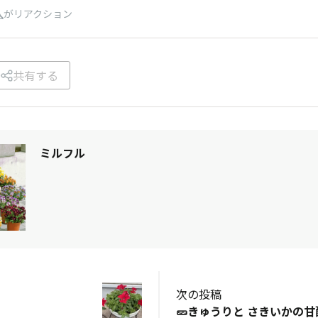
人
がリアクション
共有する
ミルフル
次の投稿
目
🥒きゅうりと さきいかの甘