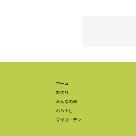
ホーム
お便り
みんなの声
おハナし
マイガーデン