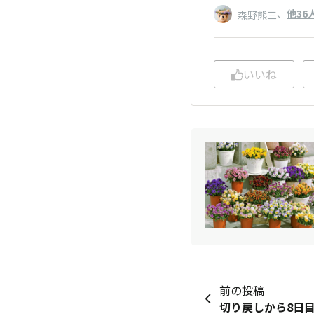
、
他36
森野熊三
いいね
前の投稿
切り戻しから8日