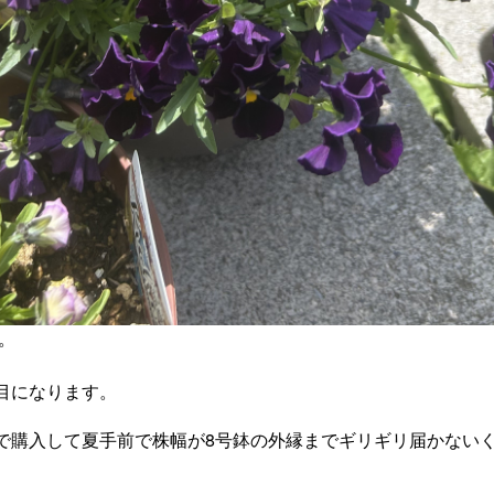
。
目になります。
で購入して夏手前で株幅が8号鉢の外縁までギリギリ届かない