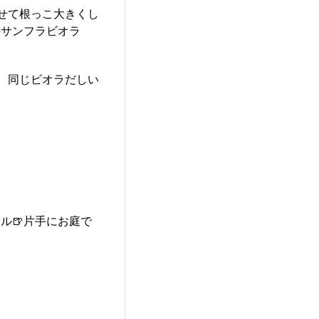
せて根っこ大きくし
のサンフラビオラ
、同じビオラだしい
ル🍺片手にお庭で