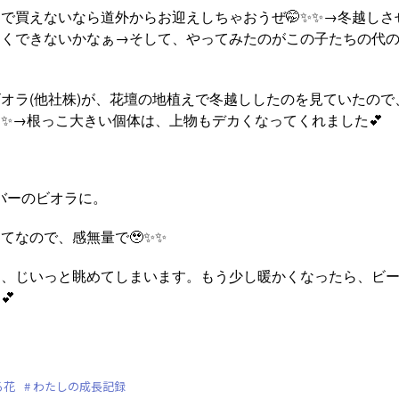
で買えないなら道外からお迎えしちゃおうぜ🤭✨✨→冬越しさ
きくできないかなぁ→そして、やってみたのがこの子たちの代
オラ(他社株)が、花壇の地植えで冬越ししたのを見ていたので
✨→根っこ大きい個体は、上物もデカくなってくれました💕
ーバーのビオラに。
てなので、感無量で🥹✨✨
、じいっと眺めてしまいます。もう少し暖かくなったら、ビー
💕
る花
わたしの成長記録