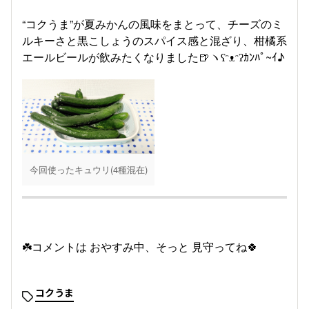
“コクうま”が夏みかんの風味をまとって、チーズのミ
ルキーさと黒こしょうのスパイス感と混ざり、柑橘系
エールビールが飲みたくなりました🍺ヽʕ⁠ᵔ⁠ᴥ⁠ᵔ⁠ʔｶﾝﾊﾟ~ｲ♪
今回使ったキュウリ(4種混在)
☘️コメントは おやすみ中、そっと 見守ってね🍀
コクうま