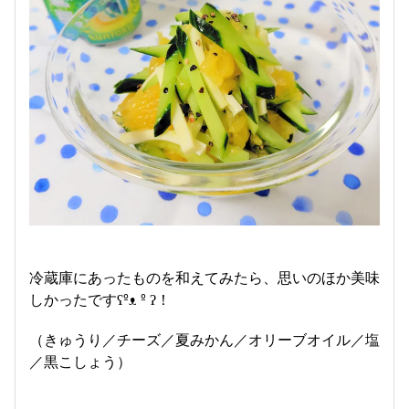
冷蔵庫にあったものを和えてみたら、思いのほか美味
しかったですʕ⁠º⁠⁠ᴥ⁠ º⁠ ⁠ʔ！
（きゅうり／チーズ／夏みかん／オリーブオイル／塩
／黒こしょう）