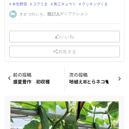
本気野菜
コクうま
熊三キュウリ
クッキングくま
、
他37人
がリアクション
きせつのいろ
いいね
共有する
前の投稿
次の投稿
盛夏豊作 初収穫
地植えꕤとらネコ🐈