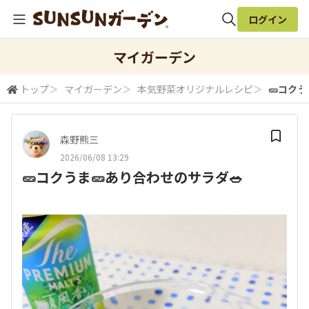
ログイン
全体検索
マイガーデン
トップ
＞
マイガーデン
＞
本気野菜オリジナルレシピ
＞
🥒コクう
検索
森野熊三
2026/06/08 13:29
🥒コクうま🥒あり合わせのサラダ🥗