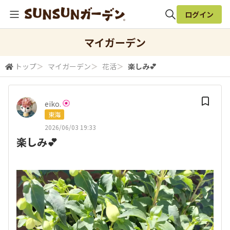
ログイン
全体検索
マイガーデン
トップ
＞
マイガーデン
＞
花活
＞
楽しみ💕
検索
eiko.
東海
2026/06/03 19:33
楽しみ💕