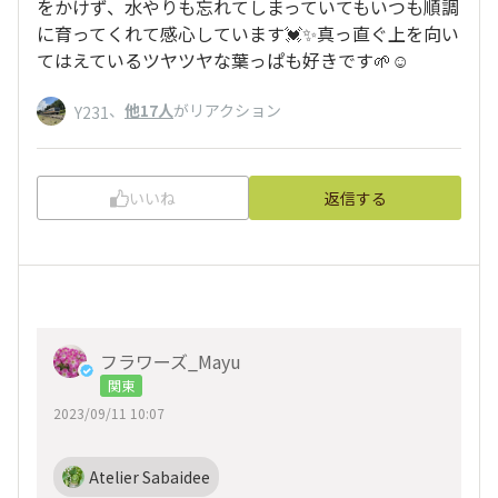
をかけず、水やりも忘れてしまっていてもいつも順調
に育ってくれて感心しています💓✨真っ直ぐ上を向い
てはえているツヤツヤな葉っぱも好きです🌱☺️
、
他17人
がリアクション
Y231
いいね
返信する
フラワーズ_Mayu
関東
2023/09/11 10:07
Atelier Sabaidee