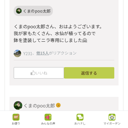
くまのpoo太郎
くまのpoo太郎さん、おはようございます。
我が家もたくさん、水仙が植ってるので
鉢を塗装してニラ専用にしました🤗
、
他15人
がリアクション
Y231
いいね
返信する
くまのpoo太郎
2023/09/03 08:52
お便り
みんなの声
おハナし
マイガーデン