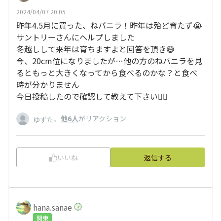
2024/04/07 20:05
昨年4.5月に買った、ねバニラ！昨年は殆ど育たず😭
サントリーさんにヘルプしました
冬越しして来年は育ちますよと回答を頂き😅
今、20cm位になりましたが…他の方のねバニラを見
るともっと大きくなってから食べるのかな？と食べ
時が分かりません
今日投稿したので確認して教えて下さい🙇‍♀️
、
他6人
がリアクション
ゆずた
いいね
返信する
hana.sanae
関東