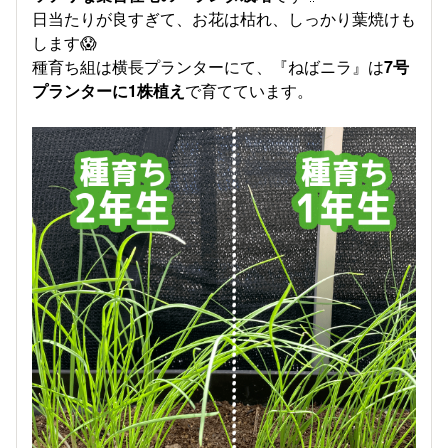
日当たりが良すぎて、お花は枯れ、しっかり葉焼けも
します😱
種育ち組は横長プランターにて、『ねばニラ』は
7号
プランターに1株植え
で育てています。