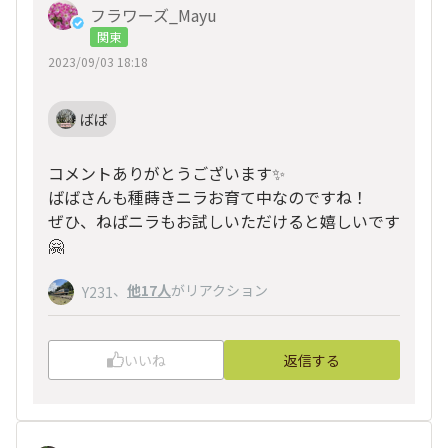
フラワーズ_Mayu
関東
2023/09/03 18:18
ばば
コメントありがとうございます✨
ばばさんも種蒔きニラお育て中なのですね！
ぜひ、ねばニラもお試しいただけると嬉しいです
🤗
、
他17人
がリアクション
Y231
いいね
返信する