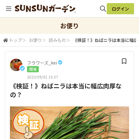
ログイン
全体検索
お便り
トップ
＞
お便り
＞
読みもの
＞
《検証！》ねばニラは本当に幅広
検索
フラワーズ_kei
関東
2023/09/01 10:37
《検証！》ねばニラは本当に幅広肉厚な
の？