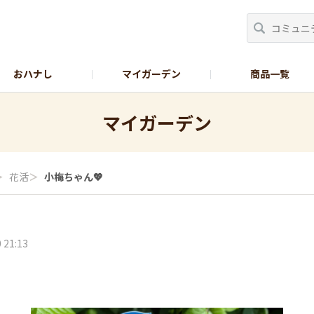
おハナし
マイガーデン
商品一覧
Instagram_花
Instagram_本気野菜
GreenSnap
マイガーデン
＞
花活
＞
小梅ちゃん💖
 21:13