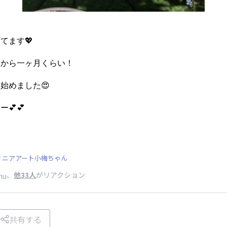
てます💖
けから一ヶ月くらい！
始めました😍
💕💕
ィニアアート小梅ちゃん
、
他33人
がリアクション
mu
共有する