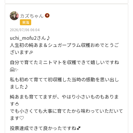
カズちゃん
東海
2026/07/06 06:04
uchi_mofu2さん♪
人生初の純あま＆シュガープラム収穫おめでとうご
ざいます🎉
自分で育てたミニトマトを収穫できて嬉しいですね
🤗✨
私も初めて育てて初収穫した当時の感動を思い出し
ました♪
純あまも育ててますが、やはり小さいものもありま
す🍅
でも小さくても大事に育てたから味わっていただいて
ます♡
投票達成できて良かったですね💕