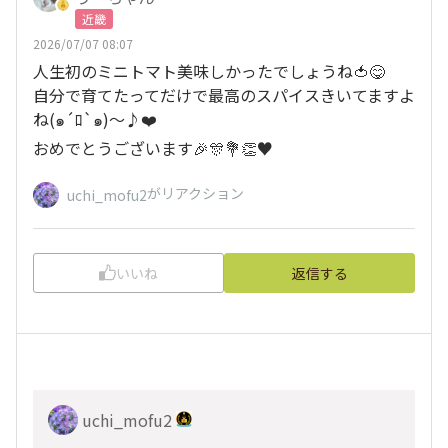
近畿
2026/07/07 08:07
人生初のミニトマト美味しかったでしょうね🍅😋
自分で育てたってだけで最高のスパイスきいてますよ
ね(๑´ﾛ`๑)～♪❤️
おめでとうございます🎉🎊💐👏♥️
がリアクション
uchi_mofu2
いいね
返信する
uchi_mofu2