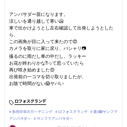
アンバサダー苗になります。
涼しいを通り越して寒い🥶
車で出かけようとし左右確認して出発しようとした
ら、
この画角が目に入って来たので😍
カメラを取りに家に戻り、パシャリ📷
撮るのに雨だし車の中だし、ラッキー
お花が終わりかな⁈って思っていたら
再び咲き始めました😍
出発前の一コマを切り取りましたが、
お陰で時間がない😱ヤバい
ロフォスグランデ
多肉中年のガーデニング
ロフォスグランデ
第4期サンフラ
アンバサダー
サンフラアンバサダー