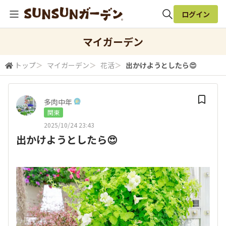
ログイン
全体検索
マイガーデン
トップ
＞
マイガーデン
＞
花活
＞
出かけようとしたら😍
検索
多肉中年
関東
2025/10/24 23:43
出かけようとしたら😍