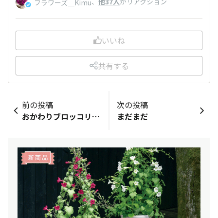
、
他37人
がリアクション
フラワーズ＿Kimu
いいね
共有する
前の投稿
次の投稿
おかわりブロッコリーその後
まだまだ