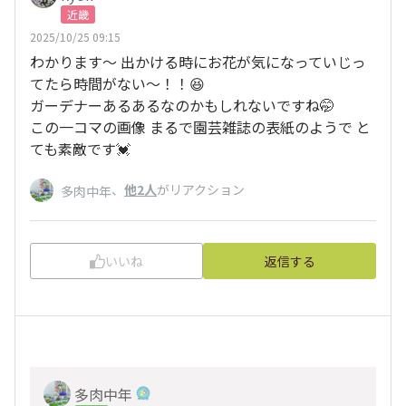
近畿
2025/10/25 09:15
わかります〜 出かける時にお花が気になっていじっ
てたら時間がない〜！！😆
ガーデナーあるあるなのかもしれないですね🤭
この一コマの画像 まるで園芸雑誌の表紙のようで と
ても素敵です💓
、
他2人
がリアクション
多肉中年
いいね
返信する
多肉中年