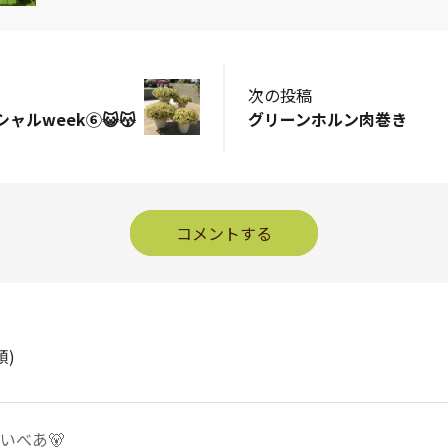
次の投稿
シャルweek⑥😺😽
グリーンホルン肉巻き
コメントする
順)
いべあ🐻