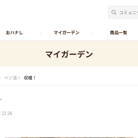
おハナし
マイガーデン
商品一覧
Instagram_花
Instagram_本気野菜
GreenSnap
マイガーデン
＞
ベジ活
＞
収穫！
ー
 21:26