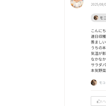
2025/08/0
モ
こんにち
連日収穫
羨ましい
うちの本
気温が影
なかなか
サラダパ
本気野菜
モコ
い