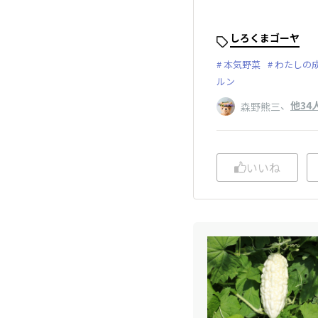
しろくまゴーヤ
本気野菜
わたしの
ルン
、
他34
森野熊三
いいね