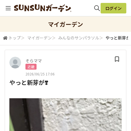
ログイン
全体検索
マイガーデン
トップ
＞
マイガーデン
＞
みんなのサンパラソル
＞
やっと新芽が❣
検索
そらママ
近畿
2026/06/25 17:06
やっと新芽が❣️