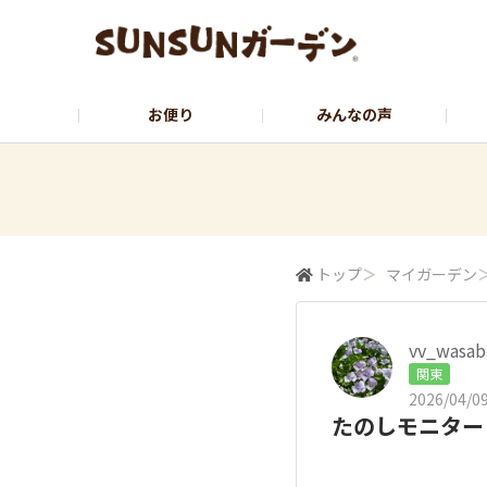
お便り
みんなの声
公式サイト
YouTubeチャンネル
トップ
＞
マイガーデン
vv_wasab
関東
2026/04/09
たのしモニターさくら