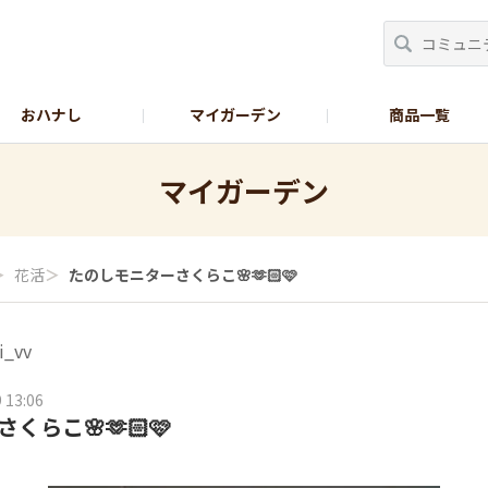
おハナし
マイガーデン
商品一覧
Instagram_花
Instagram_本気野菜
GreenSnap
マイガーデン
＞
花活
＞
たのしモニターさくらこ🌸‪🫶🏻︎🩷
i_vv
 13:06
こ🌸‪🫶🏻︎🩷