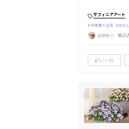
サフィニアアート
今年育てる花
わた
、
他27
森野熊三
いいね