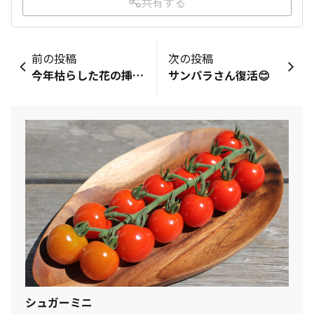
共有する
前の投稿
次の投稿
今年枯らした花の挿し芽達🩷
サンパラさん復活😊
シュガーミニ