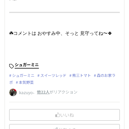
☘️コメントは おやすみ中、そっと 見守ってね〜🍀
シュガーミニ
シュガーミニ
スイーツレッド
熊三トマト
森のお家ラ
ボ
本気野菜
、
他22人
がリアクション
kazuyo
いいね