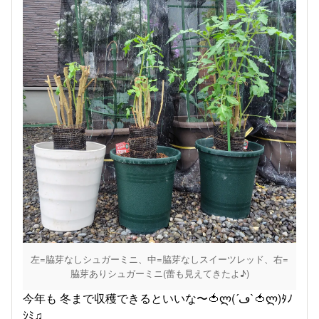
左=脇芽なしシュガーミニ、中=脇芽なしスイーツレッド、右=
脇芽ありシュガーミニ(蕾も見えてきたよ♪)
今年も 冬まで収穫できるといいな〜🍅ლ(´ڡ`🍅ლ)ﾀﾉ
ｼﾐ♫