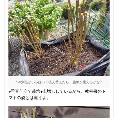
9/3気根がいっぱい！植え替えたら、脇芽が生えるかな?
※垂直仕立て栽培+土増ししているから、教科書のト
マトの姿とは違うよ。