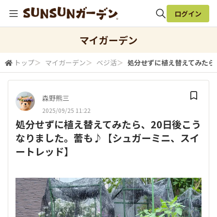
ログイン
全体検索
マイガーデン
トップ
＞
マイガーデン
＞
ベジ活
＞
処分せずに植え替えてみたら
検索
森野熊三
2025/09/25 11:22
処分せずに植え替えてみたら、20日後こう
なりました。蕾も♪【シュガーミニ、スイ
ートレッド】