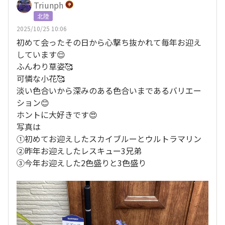
Triunph
北陸
2025/10/25 10:06
初めて会ったその日から心撃ち抜かれて毎年お迎え
しています😌
ふんわり草姿🥰
可憐な小花🥰
淡い色合いから深みのある色合いまであるバリエー
ション😊
ホントに大好きです😍
写真は
①初めてお迎えしたスカイブルーとウルトラマリン
②昨年お迎えしたレスキュー3兄弟
③今年お迎えした2色盛りと3色盛り