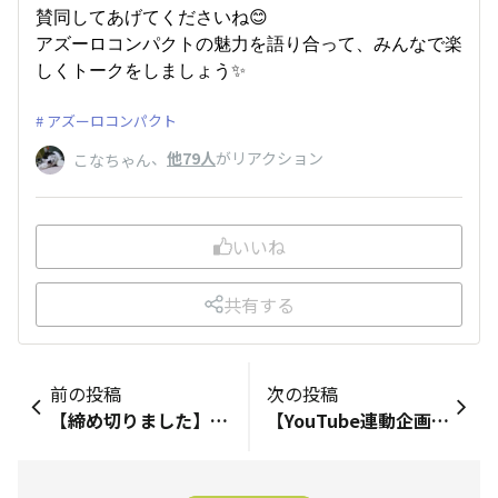
賛同してあげてくださいね😊
アズーロコンパクトの魅力を語り合って、みんなで楽
しくトークをしましょう✨
アズーロコンパクト
、
他79人
がリアクション
こなちゃん
いいね
共有する
前の投稿
次の投稿
【締め切りました】商品ラベルをみんなで決めよう！ご意見大募集📨～キャンディスパークル編～
【YouTube連動企画】2025年のあなたのイチオシ写真を投稿してね！