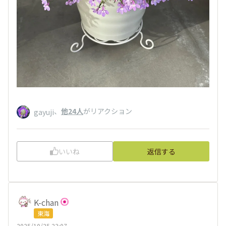
、
他24人
がリアクション
gayuji
いいね
返信する
K-chan
東海
2025/10/25 23:07