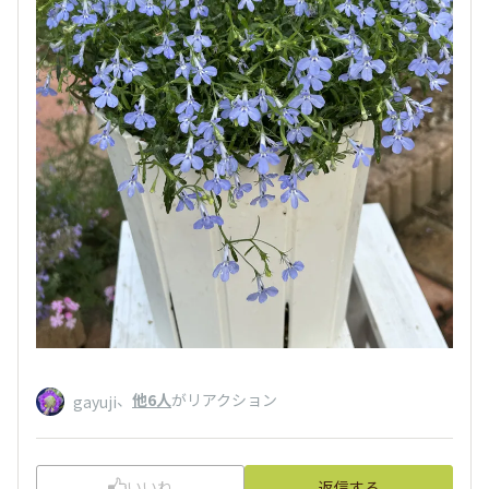
、
他6人
がリアクション
gayuji
いいね
返信する