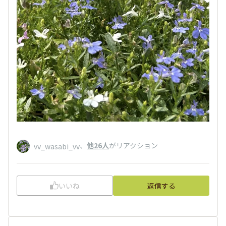
、
他26人
がリアクション
vv_wasabi_vv
いいね
返信する