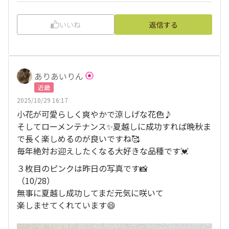
いいね
返信する
ありあいりん
近畿
2025/10/29 16:17
小花が可愛らしく爽やかで涼しげな花色♪
そしてローメンテナンス✨夏越しに成功すれば晩秋ま
で長く楽しめるのが良いですね🥰
毎年絶対お迎えしたくなる大好きな品種です💓
３枚目のピンクは昨日の写真です📸
（10/28）
無事に夏越し成功してまだ元気に咲いて
楽しませてくれています😄