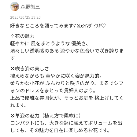
森野熊三
2025/10/25 19:20
好きなところを語ってみますʕ⁠ ⁠ꈍ⁠ᴥ⁠ꈍ⁠ʔﾀﾞｲｽｷ♡
💠花の魅力
軽やかに 風をまとうような 優美さ、
清々しい透明感のある 涼やかな色合いで咲き誇りま
す。
💠咲き姿の美しさ
控えめながらも 華やかに咲く姿が魅力的。
柔らかな小花が ふんわりと咲き広がり、まるでシフ
ォンのドレスをまとった貴婦人のよう。
上品で優雅な雰囲気が、そっとお庭を 格上げしてく
れます。
💠草姿の魅力（植え方で柔軟に）
コンパクトにも、大きな鉢に植えてボリュームを出
しても、その魅力を自在に楽しめるお花です。