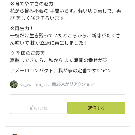
💠育てやすさの魅力
花がら摘み不要の 手間いらず。軽い切り戻しで、再
び 美しく咲きそろいます。
💠再生力！
一枝だけ生き残っていたところから、新芽がたくさ
ん吹いて 株が立派に再生しました！
💠 季節のご褒美
夏越しできたら、秋から また満開の幸せが♡
アズーロコンパクト、我が家の定番ですʕ⁠ ᵔ⁠ᴥ⁠ᵔ⁠ ⁠ʔ
、
他25人
がリアクション
vv_wasabi_vv
いいね
返信する