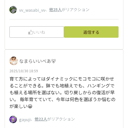
、
他25人
がリアクション
vv_wasabi_vv
いいね
返信する
なまらいいべあ🐻
2025/10/30 18:59
育て方によってはダイナミックにモコモコに咲かせ
ることができる。鉢でも地植えでも、ハンギングで
も植える場所を選ばない。切り戻しからの復活が早
い。 毎年育てていて、今年は何色を選ぼうか悩むの
が楽しい😀
、
他22人
がリアクション
gayuji