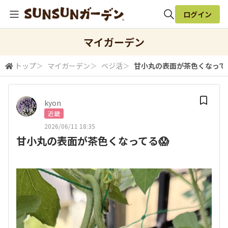
ログイン
全体検索
マイガーデン
トップ
＞
マイガーデン
＞
ベジ活
＞
甘小丸の表面が茶色くなってる
検索
kyon
近畿
2026/06/11 18:35
甘小丸の表面が茶色くなってる😱