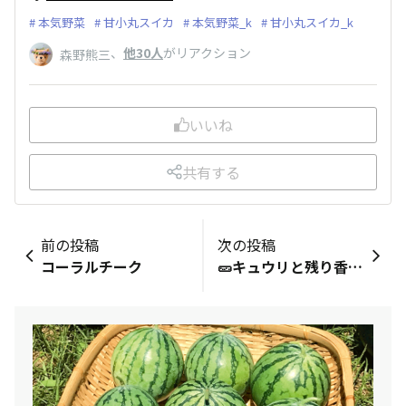
本気野菜
甘小丸スイカ
本気野菜_k
甘小丸スイカ_k
、
他30人
がリアクション
森野熊三
いいね
共有する
前の投稿
次の投稿
コーラルチーク
🥒キュウリと残り香味野菜の炒め物🥒 バリうま