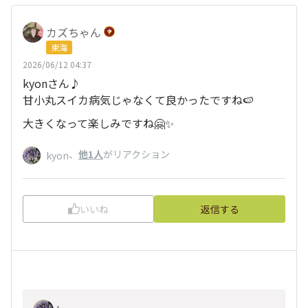
カズちゃん
東海
2026/06/12 04:37
kyonさん♪
甘小丸スイカ病気じゃなくて良かったですね🍉
大きくなって楽しみですね🤗✨
、
他1人
がリアクション
kyon
いいね
返信する