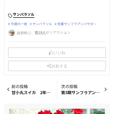
サンパラソル
今週の一枚
サンパラソル
先輩サンフラアンバサダー
、
他29人
がリアクション
森野熊三
いいね
共有する
前の投稿
次の投稿
甘小丸スイカ 2年ぶり栽培
第5期サンフラアンバサダー記録📝