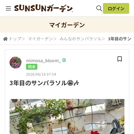
ログイン
全体検索
マイガーデン
トップ
＞
マイガーデン
＞
みんなのサンパラソル
＞
3年目のサンパ
検索
mimosa_bloom_
関東
2026/06/16 07:54
3年目のサンパラソル🤩🎶